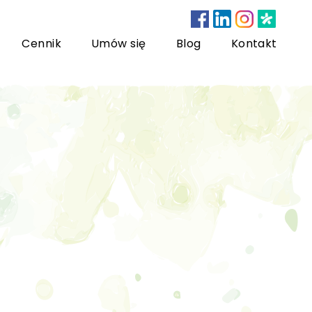
Cennik
Umów się
Blog
Kontakt
nsultacje bariatryczne
ychoterapia dzieci i młodzieży
sychoterapia rodzinna
US) Trening Umiejętności Społecznych dla dzieci i
łodzieży