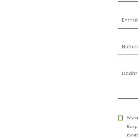
Wyra
Rozp
kwie