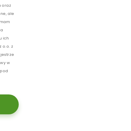
 oraz
ne, ale
e mam
ia
u ich
 o.o. z
jestrze
awy w
 pod