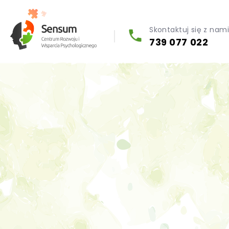
Skontaktuj się z nam
739 077 022
Diagnoza psychologiczna (testy psychologiczne)
Konsultacja biegłego psychologa
Psychoterapia indywidualna (PL / EN)
Wsparcie dla firm