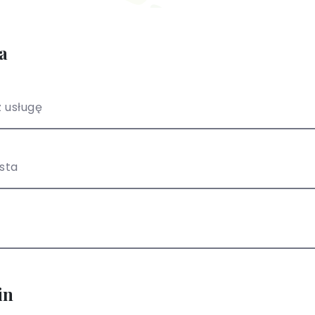
a
 usługę
ista
in