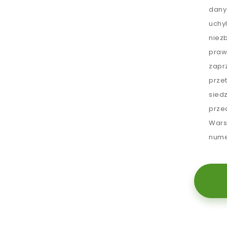
dany
uchy
niez
praw
zapr
prze
sied
prze
Wars
nume