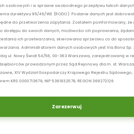
ch osobowych i w sprawie swobodnego przepływu takich danych
lenia dyrektywy 95/46/WE (RODO). Podanie danych jest dobrowol
będne do przetworzenia zapytania. Zostałem poinformowany, ż
o dostępu do swoich danych, możliwości ich poprawiania, żądan
zestania ich przetwarzania, skierowania sprzeciwu co do sposob
twarzania. Administratorem danych osobowych jest Via Bona Sp. z
zibą ul. Nowy Świat 54/56, 00-363 Warszawa, zarejestrowaną w re
dsiębiorców prowadzonym przez Sąd Rejonowy dla m. st. Warsz
zawie, XIV Wydział Gospodarczy Krajowego Rejestru Sądowego,
rem KRS 0000713679, NIP 5361932578, REGON 369272126
Zarezerwuj