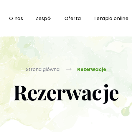
i
O nas
Zespół
Oferta
Terapia online
Grupy wsparcia i TUSy dla osób dorosłych
Ko
Strona główna
Rezerwacje
Rezerwacje
Poradnictwo seksuologiczne
Ps
Psychoterapia par i małżeństwa
P
Terapia uzależnień (PL / EN)
(T
m