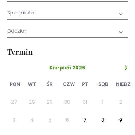
/ EN)
Społecznych
dla dzieci i
Specjalista
młodzieży
Oddział
Termin
Sierpień 2026
»
PON
WT
ŚR
CZW
PT
SOB
NIEDZ
27
28
29
30
31
1
2
3
4
5
6
7
8
9