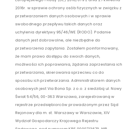
2016r. w sprawie ochrony osób fizycznych w związku z
przetwarzaniem danych osobowych i w sprawie
swobodnego przepływu takich danych oraz
uchylenia dyrektywy 95/46/WE (RODO). Podanie
danych jest dobrowolne, ale niezbędne do
przetworzenia zapytania. Zostałem poinformowany,
że mam prawo dostępu do swoich danych,
możliwości ich poprawiania, żądania zaprzestania ich
przetwarzania, skierowania sprzeciwu co do
sposobu ich przetwarzania. Administratorem danych
osobowych jest Via Bona Sp. z o.o. z siedzibą ul. Nowy
Świat 54/56, 00-363 Warszawa, zarejestrowaną w
rejestrze przedsiębiorców prowadzonym przez Sąd
Rejonowy dla m. st. Warszawy w Warszawie, XIV
Wydział Gospodarczy Krajowego Rejestru
Sądowego, pod numerem KRS 0000713679, NIP