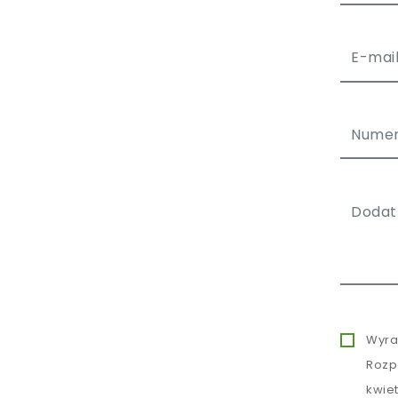
Wyra
Rozp
kwie