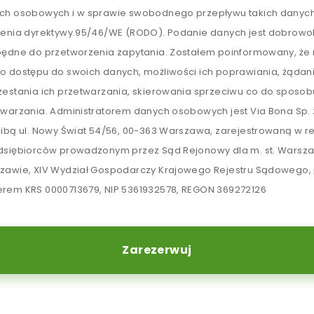
ch osobowych i w sprawie swobodnego przepływu takich danych
lenia dyrektywy 95/46/WE (RODO). Podanie danych jest dobrowol
będne do przetworzenia zapytania. Zostałem poinformowany, ż
o dostępu do swoich danych, możliwości ich poprawiania, żądan
zestania ich przetwarzania, skierowania sprzeciwu co do sposob
twarzania. Administratorem danych osobowych jest Via Bona Sp. z
zibą ul. Nowy Świat 54/56, 00-363 Warszawa, zarejestrowaną w re
dsiębiorców prowadzonym przez Sąd Rejonowy dla m. st. Warsz
zawie, XIV Wydział Gospodarczy Krajowego Rejestru Sądowego,
rem KRS 0000713679, NIP 5361932578, REGON 369272126
Zarezerwuj