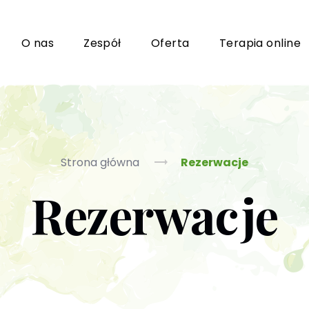
i
O nas
Zespół
Oferta
Terapia online
Grupy wsparcia i TUSy dla osób dorosłych
Ko
Strona główna
Rezerwacje
Rezerwacje
Poradnictwo seksuologiczne
Ps
Psychoterapia par i małżeństwa
P
Terapia uzależnień (PL / EN)
(T
m