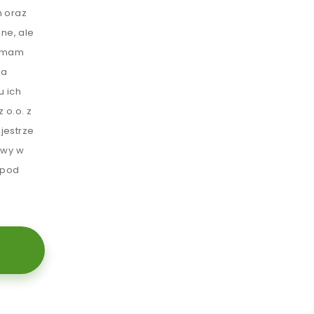
 oraz
ne, ale
e mam
ia
u ich
 o.o. z
jestrze
awy w
 pod