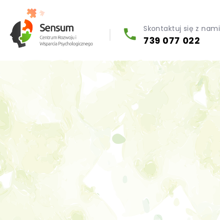
Skontaktuj się z nam
739 077 022
Diagnoza psychologiczna (testy psychologiczne)
Konsultacja biegłego psychologa
Psychoterapia indywidualna (PL / EN)
Wsparcie dla firm