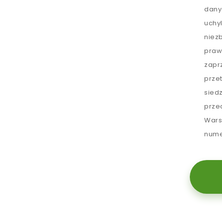
dany
uchy
niez
praw
zapr
prze
sied
prze
Wars
nume