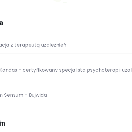
a
acja z terapeutą uzależnień
m Sensum - Bujwida
in