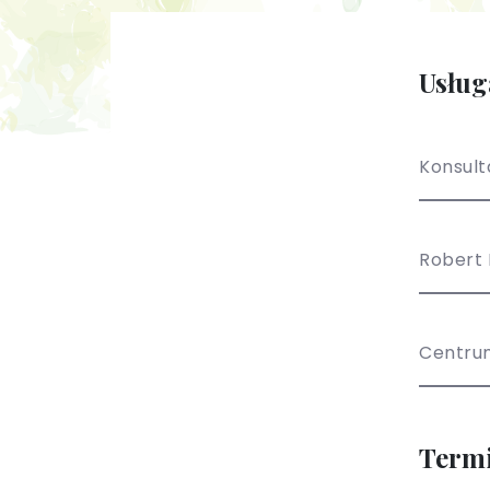
Usług
Konsult
Centru
Term