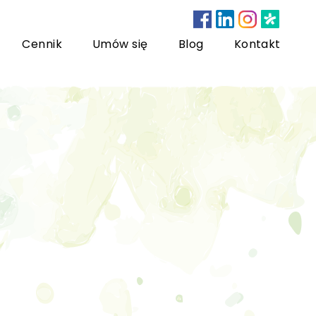
Cennik
Umów się
Blog
Kontakt
nsultacje bariatryczne
ychoterapia dzieci i młodzieży
sychoterapia rodzinna
US) Trening Umiejętności Społecznych dla dzieci i
łodzieży