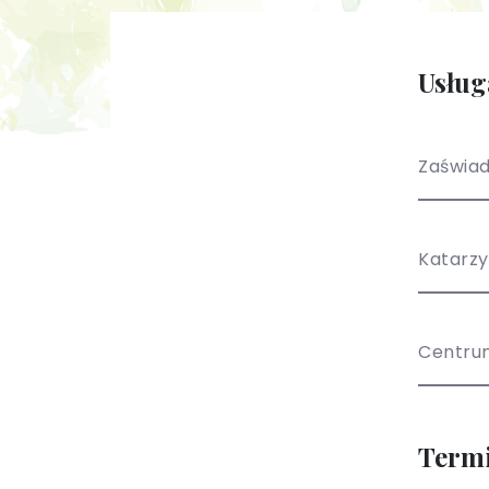
Usług
Zaświad
Katarzy
Centru
Term