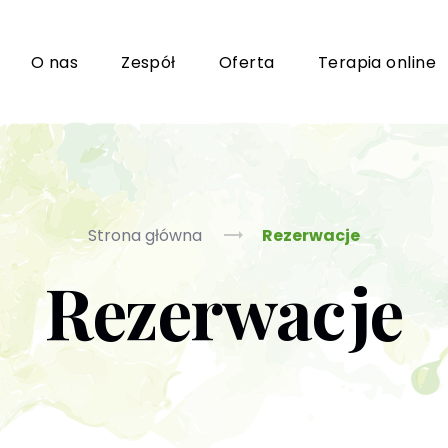
i
O nas
Zespół
Oferta
Terapia online
Grupy wsparcia i TUSy dla osób dorosłych
Ko
Strona główna
Rezerwacje
Rezerwacje
Poradnictwo seksuologiczne
Ps
Psychoterapia par i małżeństwa
P
Terapia uzależnień (PL / EN)
(T
m