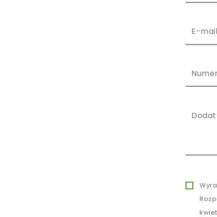
Wyra
Rozp
kwie