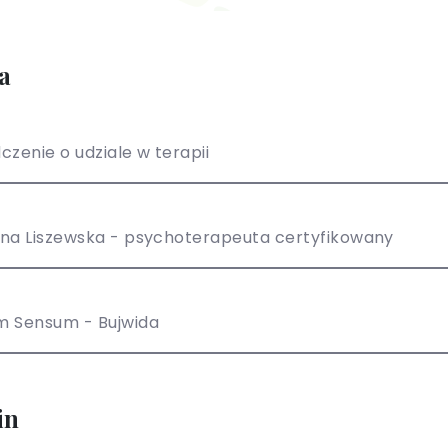
a
czenie o udziale w terapii
na Liszewska - psychoterapeuta certyfikowany
m Sensum - Bujwida
in