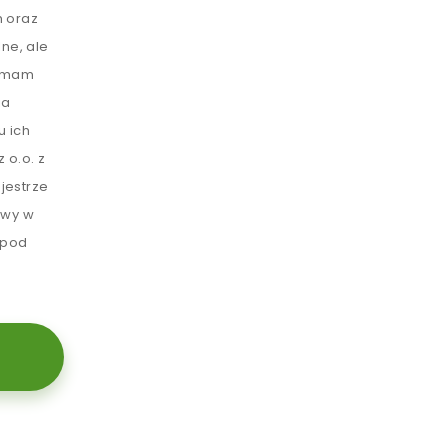
 oraz
ne, ale
e mam
ia
u ich
 o.o. z
jestrze
awy w
 pod