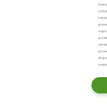
dany
uchy
niez
praw
zapr
prze
sied
prze
Wars
nume