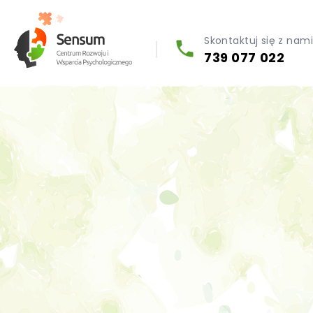
Skontaktuj się z nam
739 077 022
Diagnoza psychologiczna (testy psychologiczne)
Konsultacja biegłego psychologa
Psychoterapia indywidualna (PL / EN)
Wsparcie dla firm