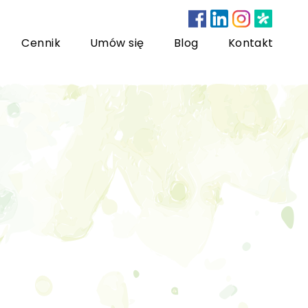
Cennik
Umów się
Blog
Kontakt
nsultacje bariatryczne
ychoterapia dzieci i młodzieży
sychoterapia rodzinna
US) Trening Umiejętności Społecznych dla dzieci i
łodzieży