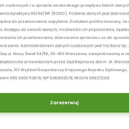
ch osobowych i w sprawie swobodnego przepływu takich danych
lenia dyrektywy 95/46/WE (RODO). Podanie danych jest dobrowol
będne do przetworzenia zapytania. Zostałem poinformowany, ż
o dostępu do swoich danych, możliwości ich poprawiania, żądan
zestania ich przetwarzania, skierowania sprzeciwu co do sposob
twarzania. Administratorem danych osobowych jest Via Bona Sp. z
zibą ul. Nowy Świat 54/56, 00-363 Warszawa, zarejestrowaną w re
dsiębiorców prowadzonym przez Sąd Rejonowy dla m. st. Warsz
zawie, XIV Wydział Gospodarczy Krajowego Rejestru Sądowego,
rem KRS 0000713679, NIP 5361932578, REGON 369272126
Zarezerwuj