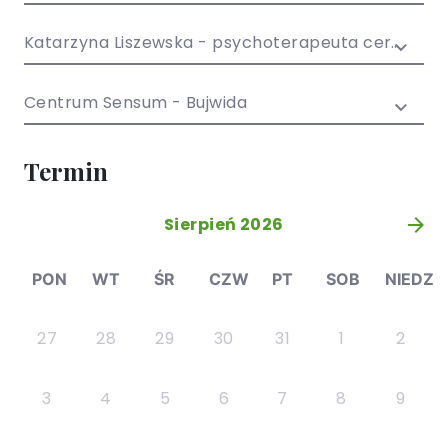
/ EN)
Społecznych
dla dzieci i
Katarzyna Liszewska - psychoterapeuta certyfikowany
młodzieży
Centrum Sensum - Bujwida
Termin
Sierpień 2026
»
PON
WT
ŚR
CZW
PT
SOB
NIEDZ
27
28
29
30
31
1
2
3
4
5
6
7
8
9