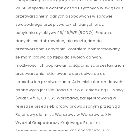
2016r. w sprawie ochrony osób fizycznych w związku z
przetwarzaniem danych osobowych i w sprawie
swobodnego przepływu takich danych oraz
uchylenia dyrektywy 95/46/WE (RODO). Podanie
danych jest dobrowolne, ale niezbędne do
przetworzenia zapytania. Zostałem poinformowany,
że mam prawo dostępu do swoich danych,
możliwości ich poprawiania, żądania zaprzestania ich
przetwarzania, skierowania sprzeciwu co do
sposobu ich przetwarzania. Administratorem danych
osobowych jest Via Bona Sp. z o.o. z siedzibą ul. Nowy
Świat 54/56, 00-363 Warszawa, zarejestrowaną w
rejestrze przedsiębiorców prowadzonym przez Sąd
Rejonowy dla m. st. Warszawy w Warszawie, XIV
Wydział Gospodarczy Krajowego Rejestru
Sądowego, pod numerem KRS 0000713679, NIP