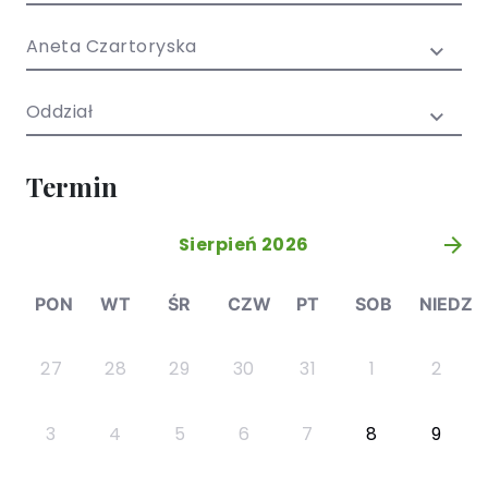
/ EN)
Społecznych
dla dzieci i
Aneta Czartoryska
młodzieży
Oddział
Termin
Sierpień 2026
»
PON
WT
ŚR
CZW
PT
SOB
NIEDZ
27
28
29
30
31
1
2
3
4
5
6
7
8
9