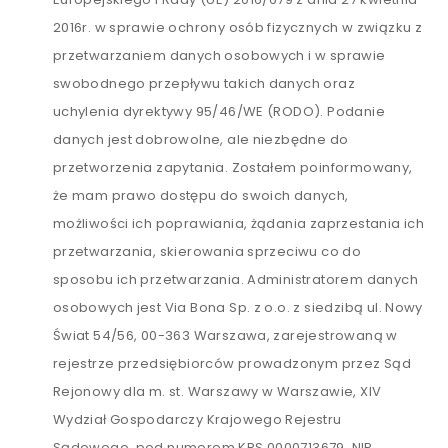
2016r. w sprawie ochrony osób fizycznych w związku z
przetwarzaniem danych osobowych i w sprawie
swobodnego przepływu takich danych oraz
uchylenia dyrektywy 95/46/WE (RODO). Podanie
danych jest dobrowolne, ale niezbędne do
przetworzenia zapytania. Zostałem poinformowany,
że mam prawo dostępu do swoich danych,
możliwości ich poprawiania, żądania zaprzestania ich
przetwarzania, skierowania sprzeciwu co do
sposobu ich przetwarzania. Administratorem danych
osobowych jest Via Bona Sp. z o.o. z siedzibą ul. Nowy
Świat 54/56, 00-363 Warszawa, zarejestrowaną w
rejestrze przedsiębiorców prowadzonym przez Sąd
Rejonowy dla m. st. Warszawy w Warszawie, XIV
Wydział Gospodarczy Krajowego Rejestru
Sądowego, pod numerem KRS 0000713679, NIP