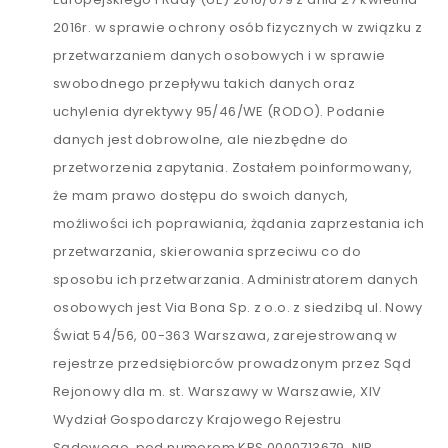
2016r. w sprawie ochrony osób fizycznych w związku z
przetwarzaniem danych osobowych i w sprawie
swobodnego przepływu takich danych oraz
uchylenia dyrektywy 95/46/WE (RODO). Podanie
danych jest dobrowolne, ale niezbędne do
przetworzenia zapytania. Zostałem poinformowany,
że mam prawo dostępu do swoich danych,
możliwości ich poprawiania, żądania zaprzestania ich
przetwarzania, skierowania sprzeciwu co do
sposobu ich przetwarzania. Administratorem danych
osobowych jest Via Bona Sp. z o.o. z siedzibą ul. Nowy
Świat 54/56, 00-363 Warszawa, zarejestrowaną w
rejestrze przedsiębiorców prowadzonym przez Sąd
Rejonowy dla m. st. Warszawy w Warszawie, XIV
Wydział Gospodarczy Krajowego Rejestru
Sądowego, pod numerem KRS 0000713679, NIP