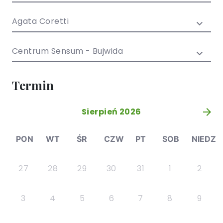
/ EN)
Społecznych
dla dzieci i
Agata Coretti
młodzieży
Centrum Sensum - Bujwida
Termin
Sierpień 2026
»
PON
WT
ŚR
CZW
PT
SOB
NIEDZ
27
28
29
30
31
1
2
3
4
5
6
7
8
9