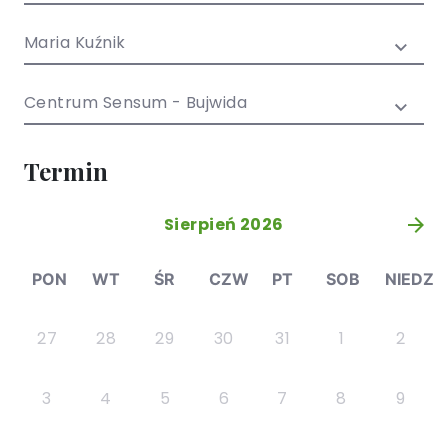
/ EN)
Społecznych
dla dzieci i
Maria Kuźnik
młodzieży
Centrum Sensum - Bujwida
Termin
Sierpień 2026
»
PON
WT
ŚR
CZW
PT
SOB
NIEDZ
27
28
29
30
31
1
2
3
4
5
6
7
8
9