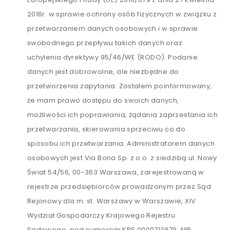
2016r. w sprawie ochrony osób fizycznych w związku z
przetwarzaniem danych osobowych i w sprawie
swobodnego przepływu takich danych oraz
uchylenia dyrektywy 95/46/WE (RODO). Podanie
danych jest dobrowolne, ale niezbędne do
przetworzenia zapytania. Zostałem poinformowany,
że mam prawo dostępu do swoich danych,
możliwości ich poprawiania, żądania zaprzestania ich
przetwarzania, skierowania sprzeciwu co do
sposobu ich przetwarzania. Administratorem danych
osobowych jest Via Bona Sp. z o.o. z siedzibą ul. Nowy
Świat 54/56, 00-363 Warszawa, zarejestrowaną w
rejestrze przedsiębiorców prowadzonym przez Sąd
Rejonowy dla m. st. Warszawy w Warszawie, XIV
Wydział Gospodarczy Krajowego Rejestru
Sądowego, pod numerem KRS 0000713679, NIP