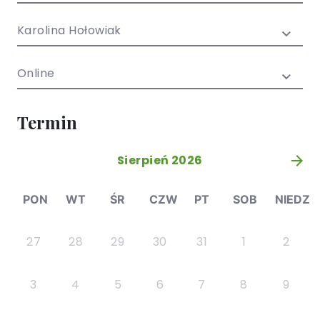
/ EN)
Społecznych
dla dzieci i
Karolina Hołowiak
młodzieży
Online
Termin
Sierpień 2026
»
PON
WT
ŚR
CZW
PT
SOB
NIEDZ
27
28
29
30
31
1
2
3
4
5
6
7
8
9