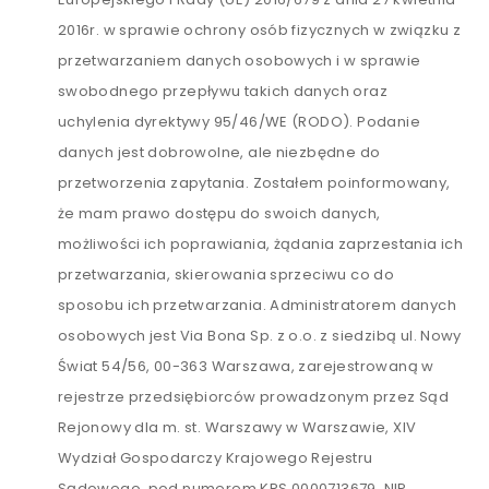
2016r. w sprawie ochrony osób fizycznych w związku z
przetwarzaniem danych osobowych i w sprawie
swobodnego przepływu takich danych oraz
uchylenia dyrektywy 95/46/WE (RODO). Podanie
danych jest dobrowolne, ale niezbędne do
przetworzenia zapytania. Zostałem poinformowany,
że mam prawo dostępu do swoich danych,
możliwości ich poprawiania, żądania zaprzestania ich
przetwarzania, skierowania sprzeciwu co do
sposobu ich przetwarzania. Administratorem danych
osobowych jest Via Bona Sp. z o.o. z siedzibą ul. Nowy
Świat 54/56, 00-363 Warszawa, zarejestrowaną w
rejestrze przedsiębiorców prowadzonym przez Sąd
Rejonowy dla m. st. Warszawy w Warszawie, XIV
Wydział Gospodarczy Krajowego Rejestru
Sądowego, pod numerem KRS 0000713679, NIP