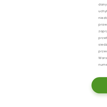
dany
uchy
niez
praw
zapr
prze
sied
prze
Wars
nume