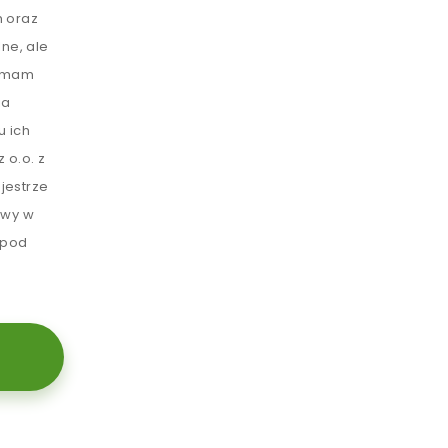
 oraz
ne, ale
e mam
ia
u ich
 o.o. z
jestrze
awy w
 pod