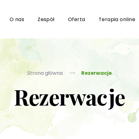
i
O nas
Zespół
Oferta
Terapia online
Grupy wsparcia i TUSy dla osób dorosłych
Ko
Strona główna
Rezerwacje
Rezerwacje
Poradnictwo seksuologiczne
Ps
Psychoterapia par i małżeństwa
P
Terapia uzależnień (PL / EN)
(T
m