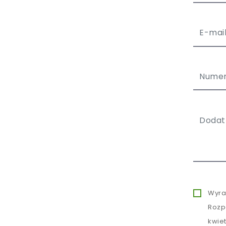
Wyra
Rozp
kwie