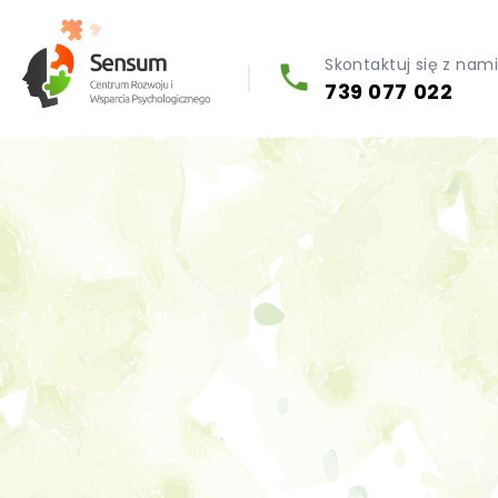
Skontaktuj się z nam
739 077 022
Diagnoza psychologiczna (testy psychologiczne)
Konsultacja biegłego psychologa
Psychoterapia indywidualna (PL / EN)
Wsparcie dla firm