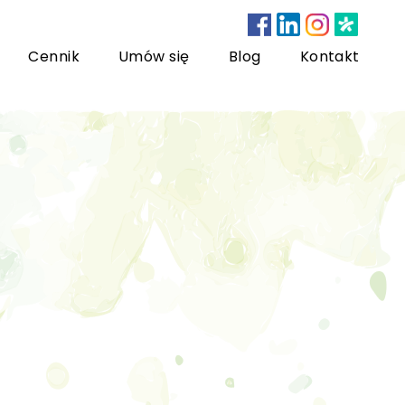
Cennik
Umów się
Blog
Kontakt
nsultacje bariatryczne
ychoterapia dzieci i młodzieży
sychoterapia rodzinna
US) Trening Umiejętności Społecznych dla dzieci i
łodzieży