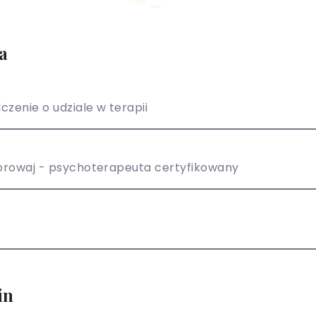
a
czenie o udziale w terapii
Korowaj - psychoterapeuta certyfikowany
in