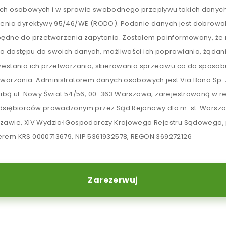
ch osobowych i w sprawie swobodnego przepływu takich danych
lenia dyrektywy 95/46/WE (RODO). Podanie danych jest dobrowol
będne do przetworzenia zapytania. Zostałem poinformowany, ż
o dostępu do swoich danych, możliwości ich poprawiania, żądan
zestania ich przetwarzania, skierowania sprzeciwu co do sposob
twarzania. Administratorem danych osobowych jest Via Bona Sp. z
zibą ul. Nowy Świat 54/56, 00-363 Warszawa, zarejestrowaną w re
dsiębiorców prowadzonym przez Sąd Rejonowy dla m. st. Warsz
zawie, XIV Wydział Gospodarczy Krajowego Rejestru Sądowego,
rem KRS 0000713679, NIP 5361932578, REGON 369272126
Zarezerwuj