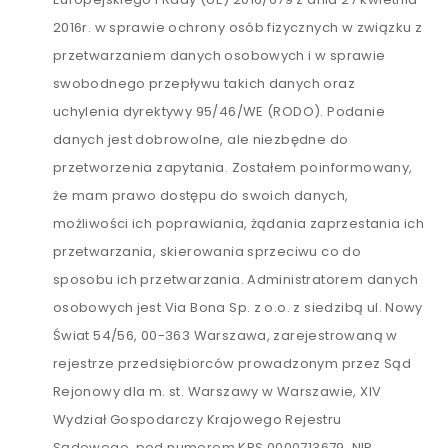
2016r. w sprawie ochrony osób fizycznych w związku z
przetwarzaniem danych osobowych i w sprawie
swobodnego przepływu takich danych oraz
uchylenia dyrektywy 95/46/WE (RODO). Podanie
danych jest dobrowolne, ale niezbędne do
przetworzenia zapytania. Zostałem poinformowany,
że mam prawo dostępu do swoich danych,
możliwości ich poprawiania, żądania zaprzestania ich
przetwarzania, skierowania sprzeciwu co do
sposobu ich przetwarzania. Administratorem danych
osobowych jest Via Bona Sp. z o.o. z siedzibą ul. Nowy
Świat 54/56, 00-363 Warszawa, zarejestrowaną w
rejestrze przedsiębiorców prowadzonym przez Sąd
Rejonowy dla m. st. Warszawy w Warszawie, XIV
Wydział Gospodarczy Krajowego Rejestru
Sądowego, pod numerem KRS 0000713679, NIP