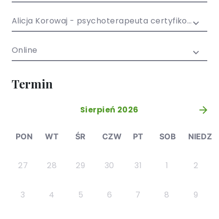
/ EN)
Społecznych
dla dzieci i
Alicja Korowaj - psychoterapeuta certyfikowany
młodzieży
Online
Termin
Sierpień 2026
»
PON
WT
ŚR
CZW
PT
SOB
NIEDZ
27
28
29
30
31
1
2
3
4
5
6
7
8
9