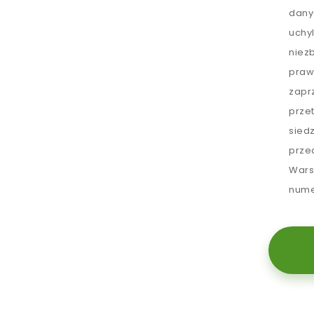
dany
uchy
niez
praw
zapr
prze
sied
prze
Wars
nume