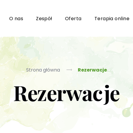
i
O nas
Zespół
Oferta
Terapia online
Grupy wsparcia i TUSy dla osób dorosłych
Ko
Strona główna
Rezerwacje
Rezerwacje
Poradnictwo seksuologiczne
Ps
Psychoterapia par i małżeństwa
P
Terapia uzależnień (PL / EN)
(T
m