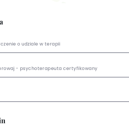
a
czenie o udziale w terapii
Korowaj - psychoterapeuta certyfikowany
in