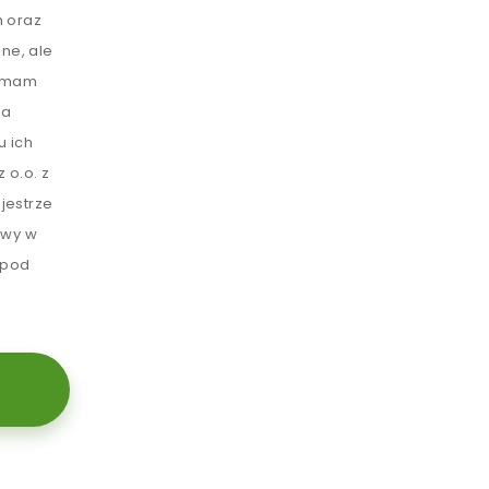
 oraz
ne, ale
e mam
ia
u ich
 o.o. z
jestrze
awy w
 pod