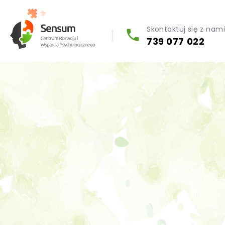
Skontaktuj się z nam
739 077 022
Diagnoza psychologiczna (testy psychologiczne)
Konsultacja biegłego psychologa
Psychoterapia indywidualna (PL / EN)
Wsparcie dla firm