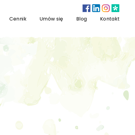
Cennik
Umów się
Blog
Kontakt
nsultacje bariatryczne
ychoterapia dzieci i młodzieży
sychoterapia rodzinna
US) Trening Umiejętności Społecznych dla dzieci i
łodzieży