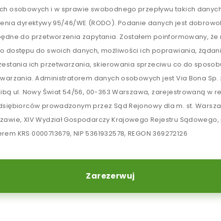
ch osobowych i w sprawie swobodnego przepływu takich danych
lenia dyrektywy 95/46/WE (RODO). Podanie danych jest dobrowol
będne do przetworzenia zapytania. Zostałem poinformowany, ż
o dostępu do swoich danych, możliwości ich poprawiania, żądan
zestania ich przetwarzania, skierowania sprzeciwu co do sposob
twarzania. Administratorem danych osobowych jest Via Bona Sp. z
zibą ul. Nowy Świat 54/56, 00-363 Warszawa, zarejestrowaną w re
dsiębiorców prowadzonym przez Sąd Rejonowy dla m. st. Warsz
zawie, XIV Wydział Gospodarczy Krajowego Rejestru Sądowego,
rem KRS 0000713679, NIP 5361932578, REGON 369272126
Zarezerwuj