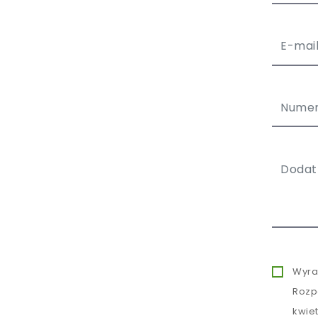
Wyra
Rozp
kwie