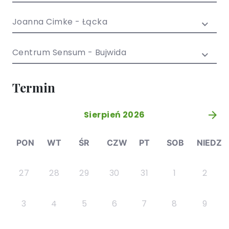
/ EN)
Społecznych
dla dzieci i
Joanna Cimke - Łącka
młodzieży
Centrum Sensum - Bujwida
Termin
Sierpień 2026
»
PON
WT
ŚR
CZW
PT
SOB
NIEDZ
27
28
29
30
31
1
2
3
4
5
6
7
8
9