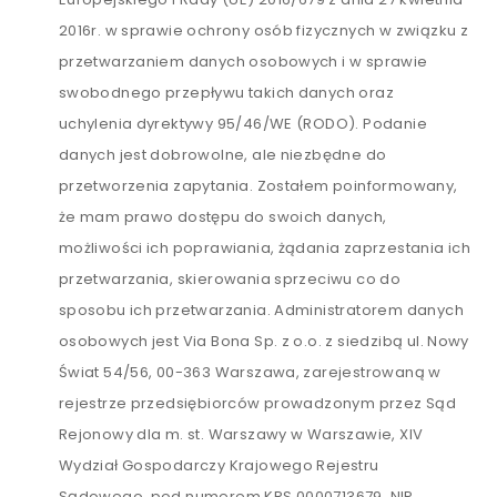
2016r. w sprawie ochrony osób fizycznych w związku z
przetwarzaniem danych osobowych i w sprawie
swobodnego przepływu takich danych oraz
uchylenia dyrektywy 95/46/WE (RODO). Podanie
danych jest dobrowolne, ale niezbędne do
przetworzenia zapytania. Zostałem poinformowany,
że mam prawo dostępu do swoich danych,
możliwości ich poprawiania, żądania zaprzestania ich
przetwarzania, skierowania sprzeciwu co do
sposobu ich przetwarzania. Administratorem danych
osobowych jest Via Bona Sp. z o.o. z siedzibą ul. Nowy
Świat 54/56, 00-363 Warszawa, zarejestrowaną w
rejestrze przedsiębiorców prowadzonym przez Sąd
Rejonowy dla m. st. Warszawy w Warszawie, XIV
Wydział Gospodarczy Krajowego Rejestru
Sądowego, pod numerem KRS 0000713679, NIP