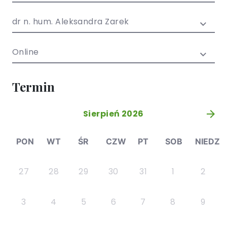
/ EN)
Społecznych
dla dzieci i
dr n. hum. Aleksandra Zarek
młodzieży
Online
Termin
Sierpień 2026
»
PON
WT
ŚR
CZW
PT
SOB
NIEDZ
27
28
29
30
31
1
2
3
4
5
6
7
8
9