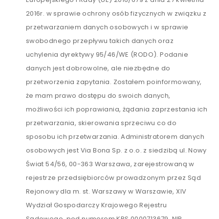
2016r. w sprawie ochrony osób fizycznych w związku z
przetwarzaniem danych osobowych i w sprawie
swobodnego przepływu takich danych oraz
uchylenia dyrektywy 95/46/WE (RODO). Podanie
danych jest dobrowolne, ale niezbędne do
przetworzenia zapytania. Zostałem poinformowany,
że mam prawo dostępu do swoich danych,
możliwości ich poprawiania, żądania zaprzestania ich
przetwarzania, skierowania sprzeciwu co do
sposobu ich przetwarzania. Administratorem danych
osobowych jest Via Bona Sp. z o.o. z siedzibą ul. Nowy
Świat 54/56, 00-363 Warszawa, zarejestrowaną w
rejestrze przedsiębiorców prowadzonym przez Sąd
Rejonowy dla m. st. Warszawy w Warszawie, XIV
Wydział Gospodarczy Krajowego Rejestru
Sądowego, pod numerem KRS 0000713679, NIP