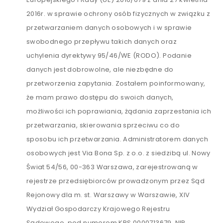
2016r. w sprawie ochrony osób fizycznych w związku z
przetwarzaniem danych osobowych i w sprawie
swobodnego przepływu takich danych oraz
uchylenia dyrektywy 95/46/WE (RODO). Podanie
danych jest dobrowolne, ale niezbędne do
przetworzenia zapytania. Zostałem poinformowany,
że mam prawo dostępu do swoich danych,
możliwości ich poprawiania, żądania zaprzestania ich
przetwarzania, skierowania sprzeciwu co do
sposobu ich przetwarzania. Administratorem danych
osobowych jest Via Bona Sp. z o.o. z siedzibą ul. Nowy
Świat 54/56, 00-363 Warszawa, zarejestrowaną w
rejestrze przedsiębiorców prowadzonym przez Sąd
Rejonowy dla m. st. Warszawy w Warszawie, XIV
Wydział Gospodarczy Krajowego Rejestru
Sądowego, pod numerem KRS 0000713679, NIP