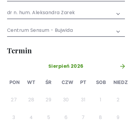
/ EN)
Społecznych
dla dzieci i
dr n. hum. Aleksandra Zarek
młodzieży
Centrum Sensum - Bujwida
Termin
Sierpień 2026
»
PON
WT
ŚR
CZW
PT
SOB
NIEDZ
27
28
29
30
31
1
2
3
4
5
6
7
8
9