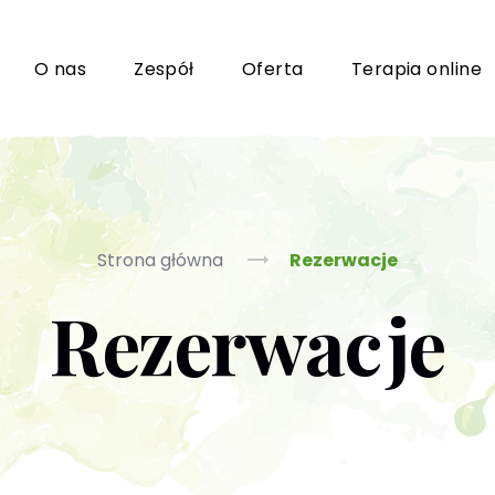
i
O nas
Zespół
Oferta
Terapia online
Grupy wsparcia i TUSy dla osób dorosłych
Ko
Strona główna
Rezerwacje
Rezerwacje
Poradnictwo seksuologiczne
Ps
Psychoterapia par i małżeństwa
P
Terapia uzależnień (PL / EN)
(T
m