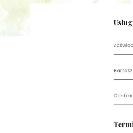
Usług
Zaświad
Bartos
Centru
Term