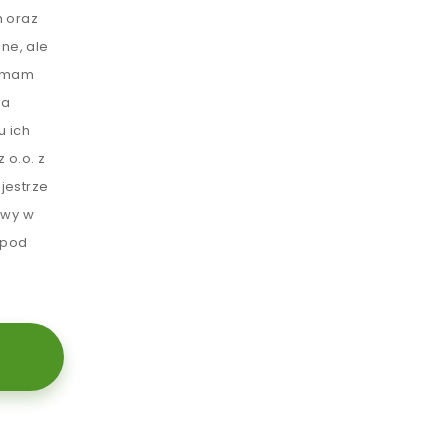
 oraz
ne, ale
e mam
ia
u ich
 o.o. z
jestrze
awy w
 pod