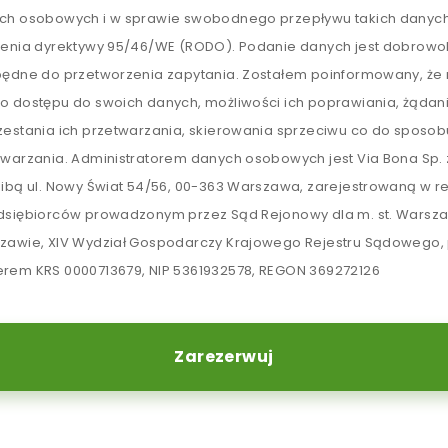
ch osobowych i w sprawie swobodnego przepływu takich danych
lenia dyrektywy 95/46/WE (RODO). Podanie danych jest dobrowol
będne do przetworzenia zapytania. Zostałem poinformowany, ż
o dostępu do swoich danych, możliwości ich poprawiania, żądan
zestania ich przetwarzania, skierowania sprzeciwu co do sposob
twarzania. Administratorem danych osobowych jest Via Bona Sp. z
zibą ul. Nowy Świat 54/56, 00-363 Warszawa, zarejestrowaną w re
dsiębiorców prowadzonym przez Sąd Rejonowy dla m. st. Warsz
zawie, XIV Wydział Gospodarczy Krajowego Rejestru Sądowego,
rem KRS 0000713679, NIP 5361932578, REGON 369272126
Zarezerwuj