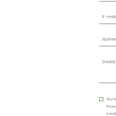
Wyra
Rozp
kwie