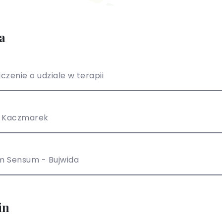
a
czenie o udziale w terapii
z Kaczmarek
m Sensum - Bujwida
in