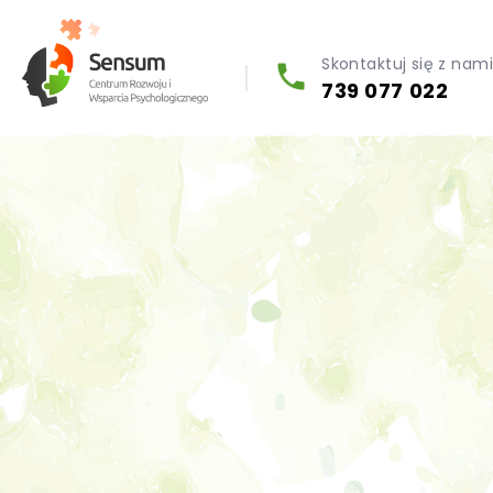
Skontaktuj się z nam
739 077 022
Diagnoza psychologiczna (testy psychologiczne)
Konsultacja biegłego psychologa
Psychoterapia indywidualna (PL / EN)
Wsparcie dla firm