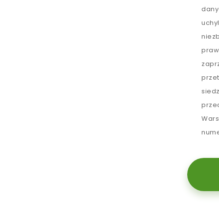
dany
uchy
niez
praw
zapr
prze
sied
prze
Wars
nume