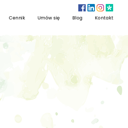
Cennik
Umów się
Blog
Kontakt
nsultacje bariatryczne
ychoterapia dzieci i młodzieży
sychoterapia rodzinna
US) Trening Umiejętności Społecznych dla dzieci i
łodzieży