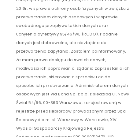
2016r. w sprawie ochrony osób fizycznych w związku z
przetwarzaniem danych osobowych i w sprawie
swobodnego przepływu takich danych oraz
uchylenia dyrektywy 95/46/WE (RODO). Podanie
danych jest dobrowolne, ale niezbędne do
przetworzenia zapytania. Zostałem poinformowany,
że mam prawo dostępu do swoich danych,
możliwości ich poprawiania, żądania zaprzestania ich
przetwarzania, skierowania sprzeciwu co do
sposobu ich przetwarzania. Administratorem danych
osobowych jest Via Bona Sp. z o.o. z siedzibą ul. Nowy
Świat 54/56, 00-363 Warszawa, zarejestrowaną w
rejestrze przedsiębiorców prowadzonym przez Sąd
Rejonowy dla m. st. Warszawy w Warszawie, XIV
Wydział Gospodarczy Krajowego Rejestru
Sądowego, pod numerem KRS 0000713679, NIP