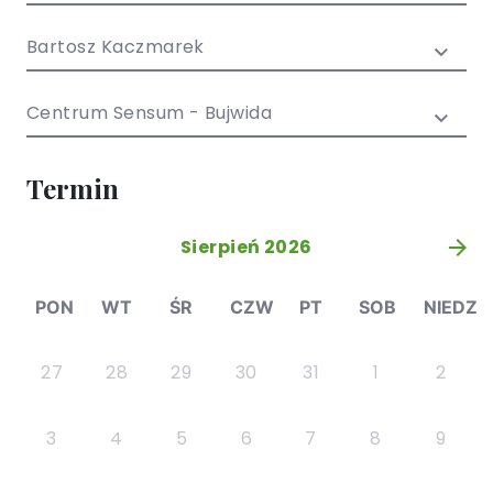
/ EN)
Społecznych
dla dzieci i
Bartosz Kaczmarek
młodzieży
Centrum Sensum - Bujwida
Termin
Sierpień 2026
»
PON
WT
ŚR
CZW
PT
SOB
NIEDZ
27
28
29
30
31
1
2
3
4
5
6
7
8
9