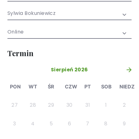
/ EN)
Społecznych
dla dzieci i
Sylwia Bokuniewicz
młodzieży
Online
Termin
Sierpień 2026
»
PON
WT
ŚR
CZW
PT
SOB
NIEDZ
27
28
29
30
31
1
2
3
4
5
6
7
8
9