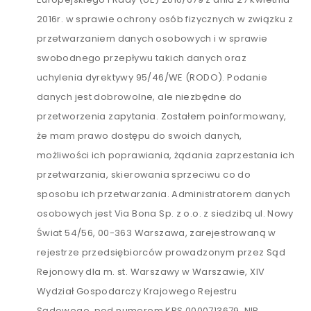
2016r. w sprawie ochrony osób fizycznych w związku z
przetwarzaniem danych osobowych i w sprawie
swobodnego przepływu takich danych oraz
uchylenia dyrektywy 95/46/WE (RODO). Podanie
danych jest dobrowolne, ale niezbędne do
przetworzenia zapytania. Zostałem poinformowany,
że mam prawo dostępu do swoich danych,
możliwości ich poprawiania, żądania zaprzestania ich
przetwarzania, skierowania sprzeciwu co do
sposobu ich przetwarzania. Administratorem danych
osobowych jest Via Bona Sp. z o.o. z siedzibą ul. Nowy
Świat 54/56, 00-363 Warszawa, zarejestrowaną w
rejestrze przedsiębiorców prowadzonym przez Sąd
Rejonowy dla m. st. Warszawy w Warszawie, XIV
Wydział Gospodarczy Krajowego Rejestru
Sądowego, pod numerem KRS 0000713679, NIP