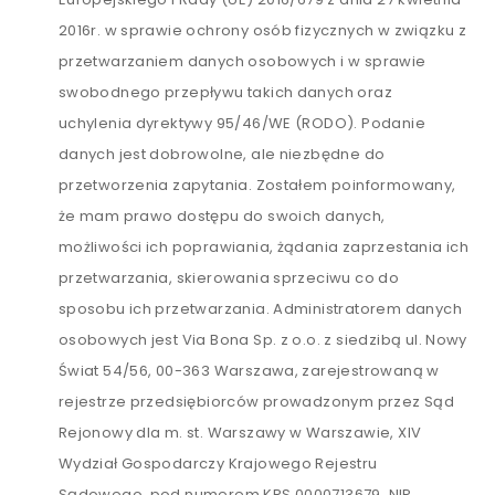
2016r. w sprawie ochrony osób fizycznych w związku z
przetwarzaniem danych osobowych i w sprawie
swobodnego przepływu takich danych oraz
uchylenia dyrektywy 95/46/WE (RODO). Podanie
danych jest dobrowolne, ale niezbędne do
przetworzenia zapytania. Zostałem poinformowany,
że mam prawo dostępu do swoich danych,
możliwości ich poprawiania, żądania zaprzestania ich
przetwarzania, skierowania sprzeciwu co do
sposobu ich przetwarzania. Administratorem danych
osobowych jest Via Bona Sp. z o.o. z siedzibą ul. Nowy
Świat 54/56, 00-363 Warszawa, zarejestrowaną w
rejestrze przedsiębiorców prowadzonym przez Sąd
Rejonowy dla m. st. Warszawy w Warszawie, XIV
Wydział Gospodarczy Krajowego Rejestru
Sądowego, pod numerem KRS 0000713679, NIP