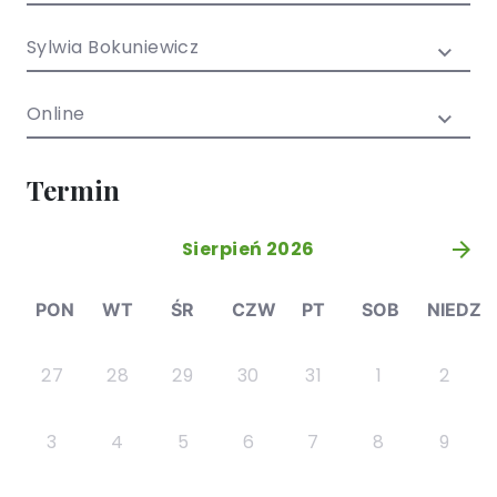
/ EN)
Społecznych
dla dzieci i
Sylwia Bokuniewicz
młodzieży
Online
Termin
Sierpień 2026
»
PON
WT
ŚR
CZW
PT
SOB
NIEDZ
27
28
29
30
31
1
2
3
4
5
6
7
8
9