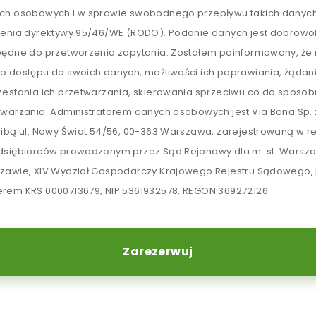
ch osobowych i w sprawie swobodnego przepływu takich danych
lenia dyrektywy 95/46/WE (RODO). Podanie danych jest dobrowol
będne do przetworzenia zapytania. Zostałem poinformowany, ż
o dostępu do swoich danych, możliwości ich poprawiania, żądan
zestania ich przetwarzania, skierowania sprzeciwu co do sposob
twarzania. Administratorem danych osobowych jest Via Bona Sp. z
zibą ul. Nowy Świat 54/56, 00-363 Warszawa, zarejestrowaną w re
dsiębiorców prowadzonym przez Sąd Rejonowy dla m. st. Warsz
zawie, XIV Wydział Gospodarczy Krajowego Rejestru Sądowego,
rem KRS 0000713679, NIP 5361932578, REGON 369272126
Zarezerwuj