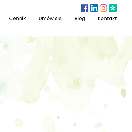
Cennik
Umów się
Blog
Kontakt
nsultacje bariatryczne
ychoterapia dzieci i młodzieży
sychoterapia rodzinna
US) Trening Umiejętności Społecznych dla dzieci i
łodzieży