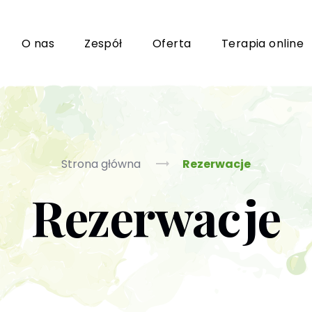
i
O nas
Zespół
Oferta
Terapia online
Grupy wsparcia i TUSy dla osób dorosłych
Ko
Strona główna
Rezerwacje
Rezerwacje
Poradnictwo seksuologiczne
Ps
Psychoterapia par i małżeństwa
P
Terapia uzależnień (PL / EN)
(T
m