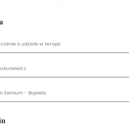
a
czenie o udziale w terapii
Bokuniewicz
m Sensum - Bujwida
in