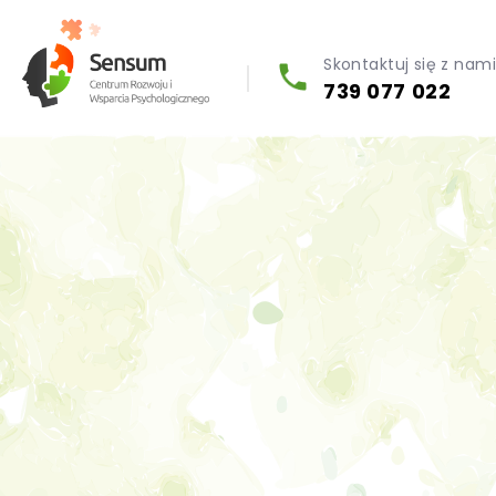
Skontaktuj się z nam
739 077 022
Diagnoza psychologiczna (testy psychologiczne)
Konsultacja biegłego psychologa
Psychoterapia indywidualna (PL / EN)
Wsparcie dla firm