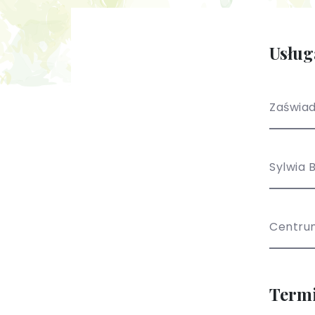
Usług
Zaświad
Sylwia 
Centru
Term