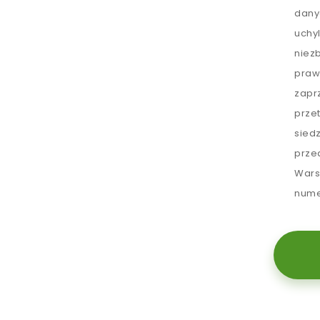
dany
uchy
niez
praw
zapr
prze
sied
prze
Wars
nume