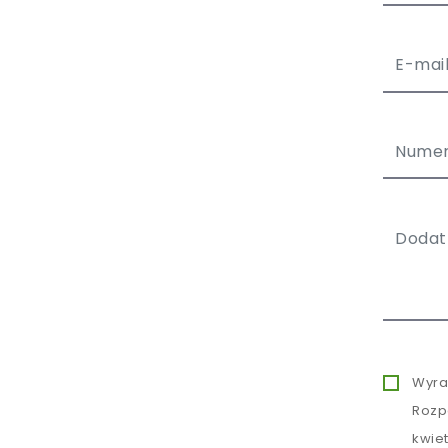
Wyra
Rozp
kwie