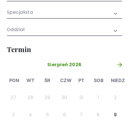
/ EN)
Społecznych
dla dzieci i
Specjalista
młodzieży
Oddział
Termin
Sierpień 2026
»
PON
WT
ŚR
CZW
PT
SOB
NIEDZ
27
28
29
30
31
1
2
3
4
5
6
7
8
9