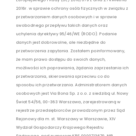
2016r. w sprawie ochrony osób fizycznych w związku z
przetwarzaniem danych osobowych i w sprawie
swobodnego przepływu takich danych oraz
uchylenia dyrektywy 95/46/WE (RODO). Podanie
danych jest dobrowolne, ale niezbędne do
przetworzenia zapytania. Zostałem poinformowany,
że mam prawo dostępu do swoich danych,
możliwości ich poprawiania, żądania zaprzestania ich
przetwarzania, skierowania sprzeciwu co do
sposobu ich przetwarzania. Administratorem danych
osobowych jest Via Bona Sp. z o.o. z siedzibą ul. Nowy
Świat 54/56, 00-363 Warszawa, zarejestrowaną w
rejestrze przedsiębiorców prowadzonym przez Sąd
Rejonowy dla m. st. Warszawy w Warszawie, XIV
Wydział Gospodarczy Krajowego Rejestru
Sądowego, pod numerem KRS 0000713679, NIP