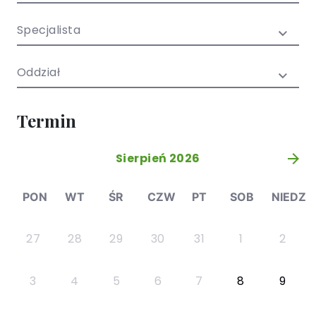
/ EN)
Społecznych
dla dzieci i
Specjalista
młodzieży
Oddział
Termin
Sierpień 2026
»
PON
WT
ŚR
CZW
PT
SOB
NIEDZ
27
28
29
30
31
1
2
3
4
5
6
7
8
9