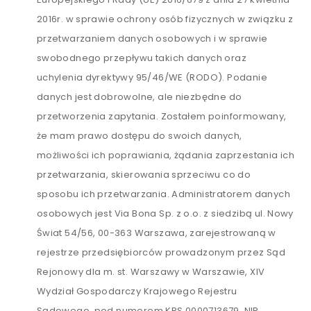
2016r. w sprawie ochrony osób fizycznych w związku z
przetwarzaniem danych osobowych i w sprawie
swobodnego przepływu takich danych oraz
uchylenia dyrektywy 95/46/WE (RODO). Podanie
danych jest dobrowolne, ale niezbędne do
przetworzenia zapytania. Zostałem poinformowany,
że mam prawo dostępu do swoich danych,
możliwości ich poprawiania, żądania zaprzestania ich
przetwarzania, skierowania sprzeciwu co do
sposobu ich przetwarzania. Administratorem danych
osobowych jest Via Bona Sp. z o.o. z siedzibą ul. Nowy
Świat 54/56, 00-363 Warszawa, zarejestrowaną w
rejestrze przedsiębiorców prowadzonym przez Sąd
Rejonowy dla m. st. Warszawy w Warszawie, XIV
Wydział Gospodarczy Krajowego Rejestru
Sądowego, pod numerem KRS 0000713679, NIP