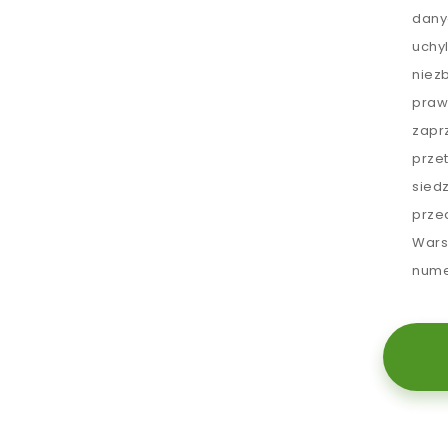
dany
uchy
niez
praw
zapr
prze
sied
prze
Wars
nume