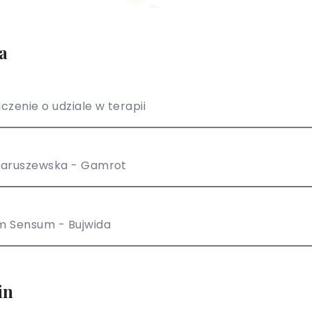
a
czenie o udziale w terapii
Paruszewska - Gamrot
m Sensum - Bujwida
in