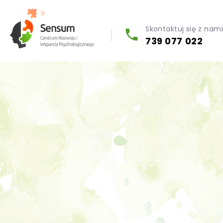
Skontaktuj się z nam
739 077 022
Diagnoza psychologiczna (testy psychologiczne)
Konsultacja biegłego psychologa
Psychoterapia indywidualna (PL / EN)
Wsparcie dla firm