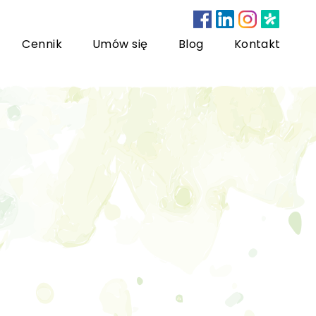
Cennik
Umów się
Blog
Kontakt
nsultacje bariatryczne
ychoterapia dzieci i młodzieży
sychoterapia rodzinna
US) Trening Umiejętności Społecznych dla dzieci i
łodzieży