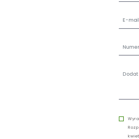
Wyra
Rozp
kwie