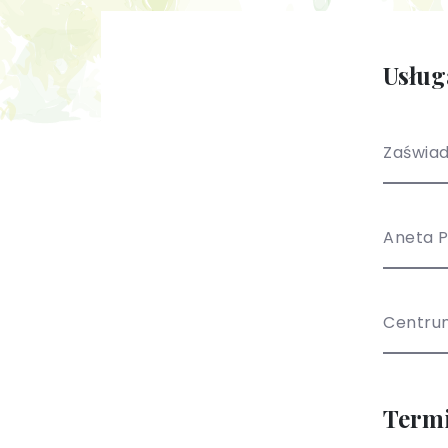
Usług
Zaświad
Aneta 
Centru
Term