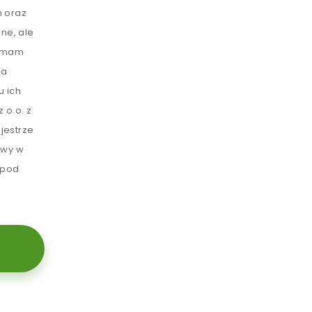
 oraz
ne, ale
e mam
ia
u ich
 o.o. z
jestrze
awy w
 pod