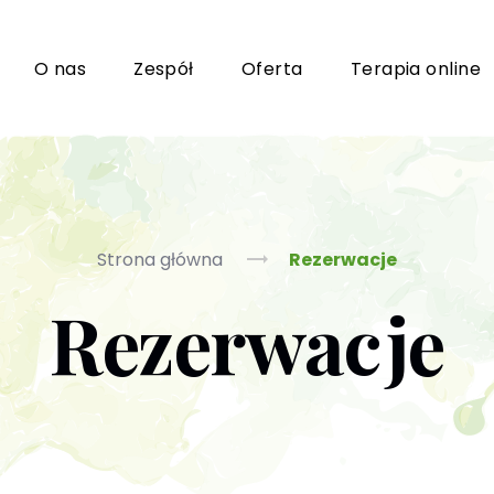
i
O nas
Zespół
Oferta
Terapia online
Grupy wsparcia i TUSy dla osób dorosłych
Ko
Strona główna
Rezerwacje
Rezerwacje
Poradnictwo seksuologiczne
Ps
Psychoterapia par i małżeństwa
P
Terapia uzależnień (PL / EN)
(T
m