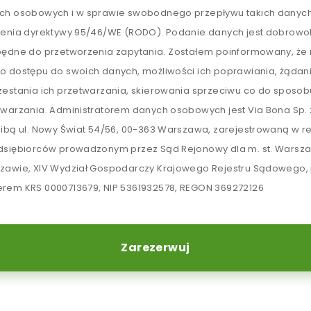
ch osobowych i w sprawie swobodnego przepływu takich danych
lenia dyrektywy 95/46/WE (RODO). Podanie danych jest dobrowol
będne do przetworzenia zapytania. Zostałem poinformowany, ż
o dostępu do swoich danych, możliwości ich poprawiania, żądan
zestania ich przetwarzania, skierowania sprzeciwu co do sposob
twarzania. Administratorem danych osobowych jest Via Bona Sp. z
zibą ul. Nowy Świat 54/56, 00-363 Warszawa, zarejestrowaną w re
dsiębiorców prowadzonym przez Sąd Rejonowy dla m. st. Warsz
zawie, XIV Wydział Gospodarczy Krajowego Rejestru Sądowego,
rem KRS 0000713679, NIP 5361932578, REGON 369272126
Zarezerwuj