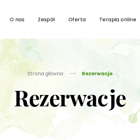
i
O nas
Zespół
Oferta
Terapia online
Grupy wsparcia i TUSy dla osób dorosłych
Ko
Strona główna
Rezerwacje
Rezerwacje
Poradnictwo seksuologiczne
Ps
Psychoterapia par i małżeństwa
P
Terapia uzależnień (PL / EN)
(T
m