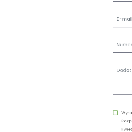
Wyra
Rozp
kwie