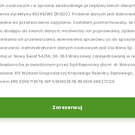
ch osobowych i w sprawie swobodnego przepływu takich danych
lenia dyrektywy 95/46/WE (RODO). Podanie danych jest dobrowol
będne do przetworzenia zapytania. Zostałem poinformowany, ż
o dostępu do swoich danych, możliwości ich poprawiania, żądan
zestania ich przetwarzania, skierowania sprzeciwu co do sposob
twarzania. Administratorem danych osobowych jest Via Bona Sp. z
zibą ul. Nowy Świat 54/56, 00-363 Warszawa, zarejestrowaną w re
dsiębiorców prowadzonym przez Sąd Rejonowy dla m. st. Warsz
zawie, XIV Wydział Gospodarczy Krajowego Rejestru Sądowego,
rem KRS 0000713679, NIP 5361932578, REGON 369272126
Zarezerwuj