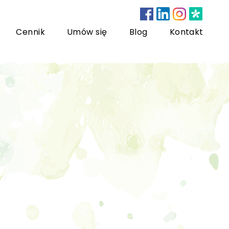
Cennik
Umów się
Blog
Kontakt
nsultacje bariatryczne
ychoterapia dzieci i młodzieży
sychoterapia rodzinna
US) Trening Umiejętności Społecznych dla dzieci i
łodzieży