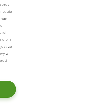
 oraz
ne, ale
e mam
ia
u ich
 o.o. z
jestrze
awy w
 pod