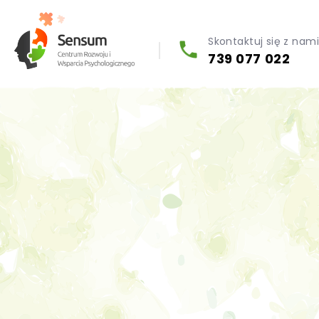
Skontaktuj się z nam
739 077 022
Diagnoza psychologiczna (testy psychologiczne)
Konsultacja biegłego psychologa
Psychoterapia indywidualna (PL / EN)
Wsparcie dla firm