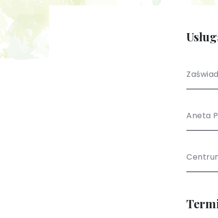
Usług
Zaświad
Aneta 
Centru
Term