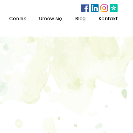
Cennik
Umów się
Blog
Kontakt
nsultacje bariatryczne
ychoterapia dzieci i młodzieży
sychoterapia rodzinna
US) Trening Umiejętności Społecznych dla dzieci i
łodzieży