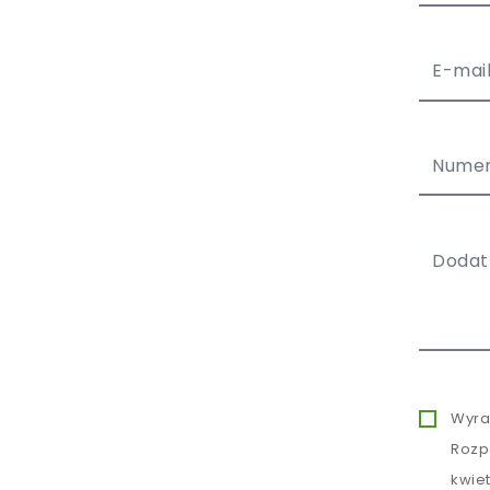
Wyra
Rozp
kwie