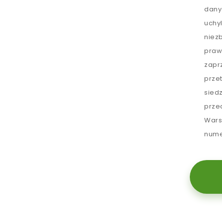
dany
uchy
niez
praw
zapr
prze
sied
prze
Wars
nume