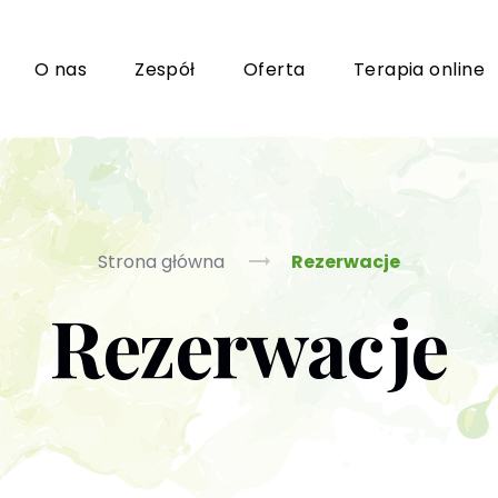
i
O nas
Zespół
Oferta
Terapia online
Grupy wsparcia i TUSy dla osób dorosłych
Ko
Strona główna
Rezerwacje
Rezerwacje
Poradnictwo seksuologiczne
Ps
Psychoterapia par i małżeństwa
P
Terapia uzależnień (PL / EN)
(T
m