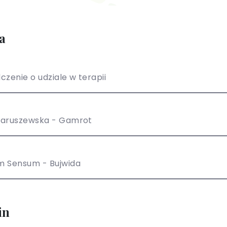
a
czenie o udziale w terapii
Paruszewska - Gamrot
m Sensum - Bujwida
in