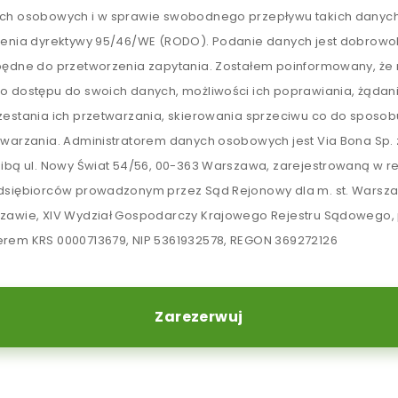
ch osobowych i w sprawie swobodnego przepływu takich danych
lenia dyrektywy 95/46/WE (RODO). Podanie danych jest dobrowol
będne do przetworzenia zapytania. Zostałem poinformowany, ż
o dostępu do swoich danych, możliwości ich poprawiania, żądan
zestania ich przetwarzania, skierowania sprzeciwu co do sposob
twarzania. Administratorem danych osobowych jest Via Bona Sp. z
zibą ul. Nowy Świat 54/56, 00-363 Warszawa, zarejestrowaną w re
dsiębiorców prowadzonym przez Sąd Rejonowy dla m. st. Warsz
zawie, XIV Wydział Gospodarczy Krajowego Rejestru Sądowego,
rem KRS 0000713679, NIP 5361932578, REGON 369272126
Zarezerwuj