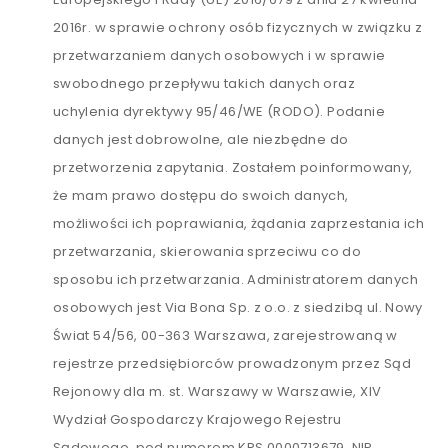
2016r. w sprawie ochrony osób fizycznych w związku z
przetwarzaniem danych osobowych i w sprawie
swobodnego przepływu takich danych oraz
uchylenia dyrektywy 95/46/WE (RODO). Podanie
danych jest dobrowolne, ale niezbędne do
przetworzenia zapytania. Zostałem poinformowany,
że mam prawo dostępu do swoich danych,
możliwości ich poprawiania, żądania zaprzestania ich
przetwarzania, skierowania sprzeciwu co do
sposobu ich przetwarzania. Administratorem danych
osobowych jest Via Bona Sp. z o.o. z siedzibą ul. Nowy
Świat 54/56, 00-363 Warszawa, zarejestrowaną w
rejestrze przedsiębiorców prowadzonym przez Sąd
Rejonowy dla m. st. Warszawy w Warszawie, XIV
Wydział Gospodarczy Krajowego Rejestru
Sądowego, pod numerem KRS 0000713679, NIP