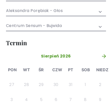
/ EN)
Społecznych
dla dzieci i
Aleksandra Porębiak - Głos
młodzieży
Centrum Sensum - Bujwida
Termin
Sierpień 2026
»
PON
WT
ŚR
CZW
PT
SOB
NIEDZ
27
28
29
30
31
1
2
3
4
5
6
7
8
9