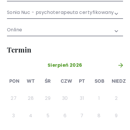
/ EN)
Społecznych
dla dzieci i
Sonia Nuc - psychoterapeuta certyfikowany
młodzieży
Online
Termin
Sierpień 2026
»
PON
WT
ŚR
CZW
PT
SOB
NIEDZ
27
28
29
30
31
1
2
3
4
5
6
7
8
9