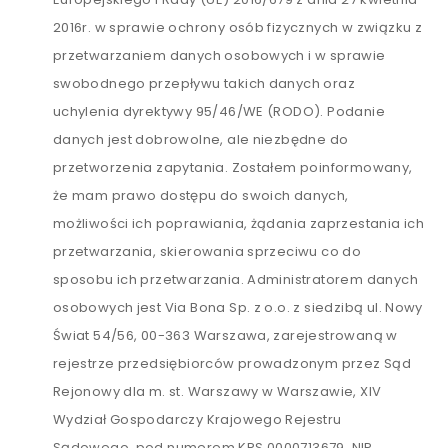
2016r. w sprawie ochrony osób fizycznych w związku z
przetwarzaniem danych osobowych i w sprawie
swobodnego przepływu takich danych oraz
uchylenia dyrektywy 95/46/WE (RODO). Podanie
danych jest dobrowolne, ale niezbędne do
przetworzenia zapytania. Zostałem poinformowany,
że mam prawo dostępu do swoich danych,
możliwości ich poprawiania, żądania zaprzestania ich
przetwarzania, skierowania sprzeciwu co do
sposobu ich przetwarzania. Administratorem danych
osobowych jest Via Bona Sp. z o.o. z siedzibą ul. Nowy
Świat 54/56, 00-363 Warszawa, zarejestrowaną w
rejestrze przedsiębiorców prowadzonym przez Sąd
Rejonowy dla m. st. Warszawy w Warszawie, XIV
Wydział Gospodarczy Krajowego Rejestru
Sądowego, pod numerem KRS 0000713679, NIP