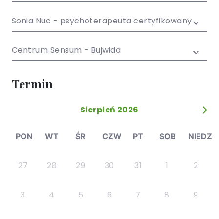
/ EN)
Społecznych
dla dzieci i
Sonia Nuc - psychoterapeuta certyfikowany
młodzieży
Centrum Sensum - Bujwida
Termin
Sierpień 2026
»
PON
WT
ŚR
CZW
PT
SOB
NIEDZ
27
28
29
30
31
1
2
3
4
5
6
7
8
9