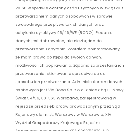
2016r. w sprawie ochrony osób fizycznych w związku z
przetwarzaniem danych osobowych i w sprawie
swobodnego przepływu takich danych oraz
uchylenia dyrektywy 95/46/WE (RODO). Podanie
danych jest dobrowolne, ale niezbędne do
przetworzenia zapytania. Zostałem poinformowany,
że mam prawo dostępu do swoich danych,
możliwości ich poprawiania, żądania zaprzestania ich
przetwarzania, skierowania sprzeciwu co do
sposobu ich przetwarzania. Administratorem danych
osobowych jest Via Bona Sp. z o.o. z siedzibą ul. Nowy
Świat 54/56, 00-363 Warszawa, zarejestrowaną w
rejestrze przedsiębiorców prowadzonym przez Sąd
Rejonowy dla m. st. Warszawy w Warszawie, XIV
Wydział Gospodarczy Krajowego Rejestru
Sądowego, pod numerem KRS 0000713679, NIP