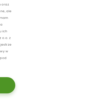
 oraz
ne, ale
e mam
ia
u ich
 o.o. z
jestrze
awy w
 pod