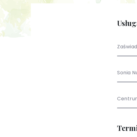
Usług
Zaświad
Sonia N
Centru
Term