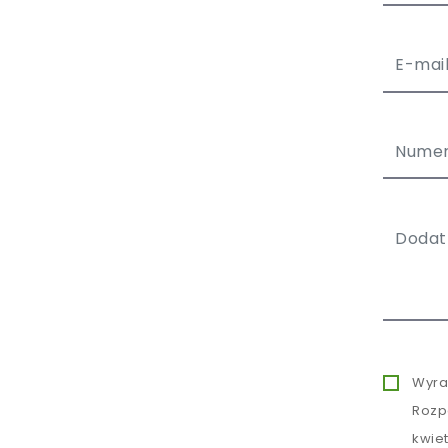
Wyra
Rozp
kwie