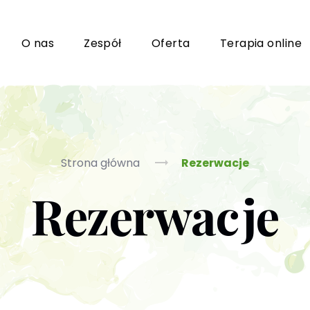
i
O nas
Zespół
Oferta
Terapia online
Grupy wsparcia i TUSy dla osób dorosłych
Ko
Strona główna
Rezerwacje
Rezerwacje
Poradnictwo seksuologiczne
Ps
Psychoterapia par i małżeństwa
P
Terapia uzależnień (PL / EN)
(T
m