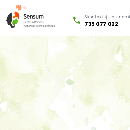
Skontaktuj się z nam
739 077 022
Diagnoza psychologiczna (testy psychologiczne)
Konsultacja biegłego psychologa
Psychoterapia indywidualna (PL / EN)
Wsparcie dla firm