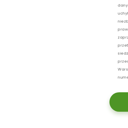
dany
uchy
niez
praw
zapr
prze
sied
prze
Wars
nume