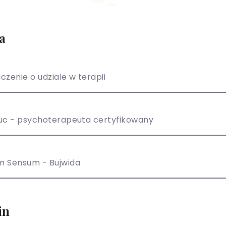
a
czenie o udziale w terapii
uc - psychoterapeuta certyfikowany
m Sensum - Bujwida
in