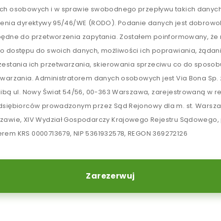
ch osobowych i w sprawie swobodnego przepływu takich danych
lenia dyrektywy 95/46/WE (RODO). Podanie danych jest dobrowol
będne do przetworzenia zapytania. Zostałem poinformowany, ż
o dostępu do swoich danych, możliwości ich poprawiania, żądan
zestania ich przetwarzania, skierowania sprzeciwu co do sposob
twarzania. Administratorem danych osobowych jest Via Bona Sp. z
zibą ul. Nowy Świat 54/56, 00-363 Warszawa, zarejestrowaną w re
dsiębiorców prowadzonym przez Sąd Rejonowy dla m. st. Warsz
zawie, XIV Wydział Gospodarczy Krajowego Rejestru Sądowego,
rem KRS 0000713679, NIP 5361932578, REGON 369272126
Zarezerwuj