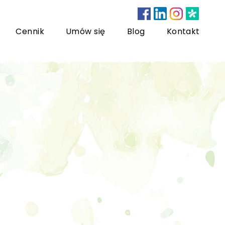
Cennik
Umów się
Blog
Kontakt
nsultacje bariatryczne
ychoterapia dzieci i młodzieży
sychoterapia rodzinna
US) Trening Umiejętności Społecznych dla dzieci i
łodzieży