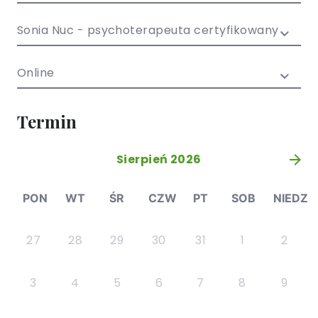
/ EN)
Społecznych
dla dzieci i
Sonia Nuc - psychoterapeuta certyfikowany
młodzieży
Online
Termin
Sierpień 2026
»
PON
WT
ŚR
CZW
PT
SOB
NIEDZ
27
28
29
30
31
1
2
3
4
5
6
7
8
9