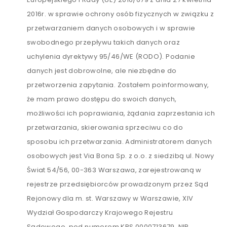
2016r. w sprawie ochrony osób fizycznych w związku z
przetwarzaniem danych osobowych i w sprawie
swobodnego przepływu takich danych oraz
uchylenia dyrektywy 95/46/WE (RODO). Podanie
danych jest dobrowolne, ale niezbędne do
przetworzenia zapytania. Zostałem poinformowany,
że mam prawo dostępu do swoich danych,
możliwości ich poprawiania, żądania zaprzestania ich
przetwarzania, skierowania sprzeciwu co do
sposobu ich przetwarzania. Administratorem danych
osobowych jest Via Bona Sp. z o.o. z siedzibą ul. Nowy
Świat 54/56, 00-363 Warszawa, zarejestrowaną w
rejestrze przedsiębiorców prowadzonym przez Sąd
Rejonowy dla m. st. Warszawy w Warszawie, XIV
Wydział Gospodarczy Krajowego Rejestru
Sądowego, pod numerem KRS 0000713679, NIP