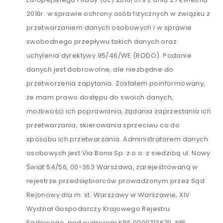
2016r. w sprawie ochrony osób fizycznych w związku z
przetwarzaniem danych osobowych i w sprawie
swobodnego przepływu takich danych oraz
uchylenia dyrektywy 95/46/WE (RODO). Podanie
danych jest dobrowolne, ale niezbędne do
przetworzenia zapytania. Zostałem poinformowany,
że mam prawo dostępu do swoich danych,
możliwości ich poprawiania, żądania zaprzestania ich
przetwarzania, skierowania sprzeciwu co do
sposobu ich przetwarzania. Administratorem danych
osobowych jest Via Bona Sp. z o.o. z siedzibą ul. Nowy
Świat 54/56, 00-363 Warszawa, zarejestrowaną w
rejestrze przedsiębiorców prowadzonym przez Sąd
Rejonowy dla m. st. Warszawy w Warszawie, XIV
Wydział Gospodarczy Krajowego Rejestru
Sądowego, pod numerem KRS 0000713679, NIP