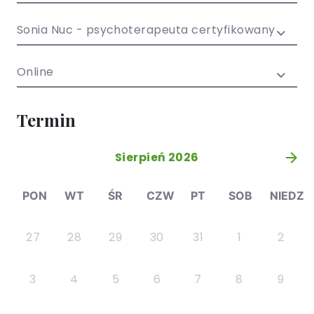
/ EN)
Społecznych
dla dzieci i
Sonia Nuc - psychoterapeuta certyfikowany
młodzieży
Online
Termin
Sierpień 2026
»
PON
WT
ŚR
CZW
PT
SOB
NIEDZ
27
28
29
30
31
1
2
3
4
5
6
7
8
9