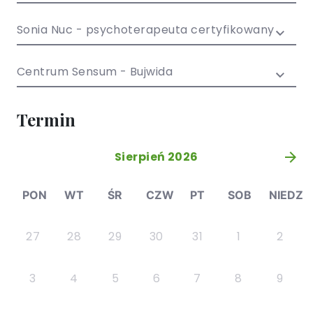
/ EN)
Społecznych
dla dzieci i
Sonia Nuc - psychoterapeuta certyfikowany
młodzieży
Centrum Sensum - Bujwida
Termin
Sierpień 2026
»
PON
WT
ŚR
CZW
PT
SOB
NIEDZ
27
28
29
30
31
1
2
3
4
5
6
7
8
9