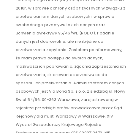
2016r. w sprawie ochrony osób fizycznych w związku z
przetwarzaniem danych osobowych i w sprawie
swobodnego przepływu takich danych oraz
uchylenia dyrektywy 95/46/WE (RODO). Podanie
danych jest dobrowolne, ale niezbędne do
przetworzenia zapytania. Zostałem poinformowany,
że mam prawo dostępu do swoich danych,
możliwości ich poprawiania, żądania zaprzestania ich
przetwarzania, skierowania sprzeciwu co do
sposobu ich przetwarzania. Administratorem danych
osobowych jest Via Bona Sp. z o.o. z siedzibą ul. Nowy
Świat 54/56, 00-363 Warszawa, zarejestrowaną w
rejestrze przedsiębiorców prowadzonym przez Sąd
Rejonowy dla m. st. Warszawy w Warszawie, XIV
Wydział Gospodarczy Krajowego Rejestru
Sądowego, pod numerem KRS 0000713679, NIP