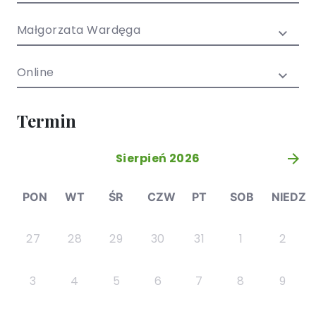
/ EN)
Społecznych
dla dzieci i
Małgorzata Wardęga
młodzieży
Online
Termin
Sierpień 2026
»
PON
WT
ŚR
CZW
PT
SOB
NIEDZ
27
28
29
30
31
1
2
3
4
5
6
7
8
9