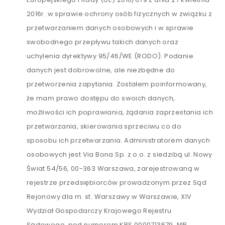
2016r. w sprawie ochrony osób fizycznych w związku z
przetwarzaniem danych osobowych i w sprawie
swobodnego przepływu takich danych oraz
uchylenia dyrektywy 95/46/WE (RODO). Podanie
danych jest dobrowolne, ale niezbędne do
przetworzenia zapytania. Zostałem poinformowany,
że mam prawo dostępu do swoich danych,
możliwości ich poprawiania, żądania zaprzestania ich
przetwarzania, skierowania sprzeciwu co do
sposobu ich przetwarzania. Administratorem danych
osobowych jest Via Bona Sp. z o.o. z siedzibą ul. Nowy
Świat 54/56, 00-363 Warszawa, zarejestrowaną w
rejestrze przedsiębiorców prowadzonym przez Sąd
Rejonowy dla m. st. Warszawy w Warszawie, XIV
Wydział Gospodarczy Krajowego Rejestru
Sądowego, pod numerem KRS 0000713679, NIP