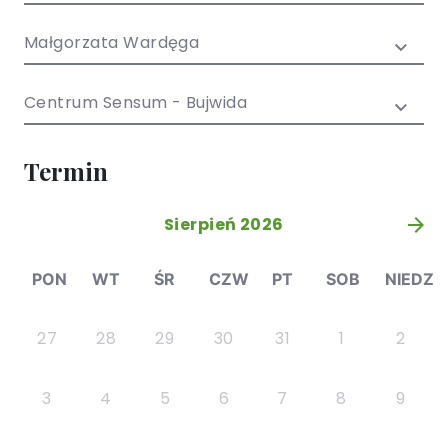
/ EN)
Społecznych
dla dzieci i
Małgorzata Wardęga
młodzieży
Centrum Sensum - Bujwida
Termin
Sierpień 2026
»
PON
WT
ŚR
CZW
PT
SOB
NIEDZ
27
28
29
30
31
1
2
3
4
5
6
7
8
9