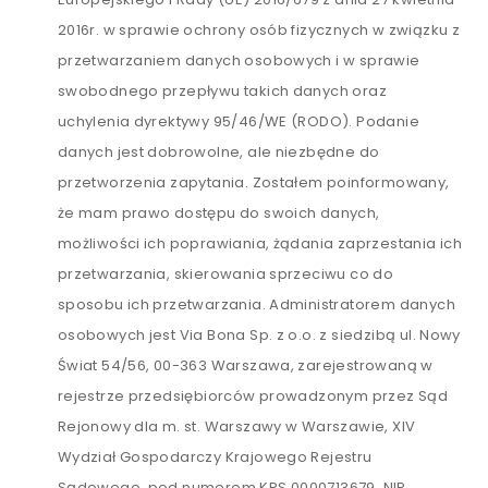
2016r. w sprawie ochrony osób fizycznych w związku z
przetwarzaniem danych osobowych i w sprawie
swobodnego przepływu takich danych oraz
uchylenia dyrektywy 95/46/WE (RODO). Podanie
danych jest dobrowolne, ale niezbędne do
przetworzenia zapytania. Zostałem poinformowany,
że mam prawo dostępu do swoich danych,
możliwości ich poprawiania, żądania zaprzestania ich
przetwarzania, skierowania sprzeciwu co do
sposobu ich przetwarzania. Administratorem danych
osobowych jest Via Bona Sp. z o.o. z siedzibą ul. Nowy
Świat 54/56, 00-363 Warszawa, zarejestrowaną w
rejestrze przedsiębiorców prowadzonym przez Sąd
Rejonowy dla m. st. Warszawy w Warszawie, XIV
Wydział Gospodarczy Krajowego Rejestru
Sądowego, pod numerem KRS 0000713679, NIP