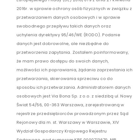
2016r. w sprawie ochrony osób fizycznych w związku z
przetwarzaniem danych osobowych i w sprawie
swobodnego przepływu takich danych oraz
uchylenia dyrektywy 95/46/WE (RODO). Podanie
danych jest dobrowolne, ale niezbędne do
przetworzenia zapytania. Zostałem poinformowany,
że mam prawo dostępu do swoich danych,
możliwości ich poprawiania, żądania zaprzestania ich
przetwarzania, skierowania sprzeciwu co do
sposobu ich przetwarzania. Administratorem danych
osobowych jest Via Bona Sp. z o.o. z siedzibą ul. Nowy
Świat 54/56, 00-363 Warszawa, zarejestrowaną w
rejestrze przedsiębiorców prowadzonym przez Sąd
Rejonowy dla m. st. Warszawy w Warszawie, XIV
Wydział Gospodarczy Krajowego Rejestru
Sądowego, pod numerem KRS 0000713679, NIP