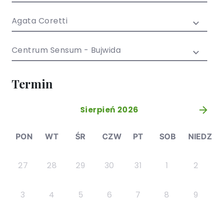
/ EN)
Społecznych
dla dzieci i
Agata Coretti
młodzieży
Centrum Sensum - Bujwida
Termin
Sierpień 2026
»
PON
WT
ŚR
CZW
PT
SOB
NIEDZ
27
28
29
30
31
1
2
3
4
5
6
7
8
9