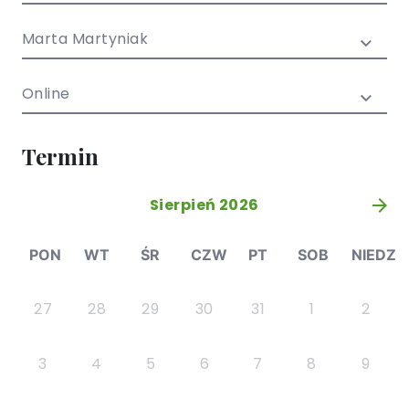
/ EN)
Społecznych
dla dzieci i
Marta Martyniak
młodzieży
Online
Termin
Sierpień 2026
»
PON
WT
ŚR
CZW
PT
SOB
NIEDZ
27
28
29
30
31
1
2
3
4
5
6
7
8
9