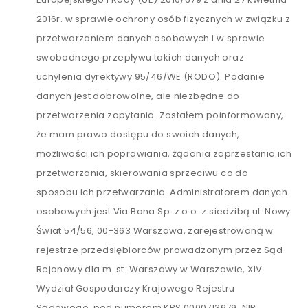
2016r. w sprawie ochrony osób fizycznych w związku z
przetwarzaniem danych osobowych i w sprawie
swobodnego przepływu takich danych oraz
uchylenia dyrektywy 95/46/WE (RODO). Podanie
danych jest dobrowolne, ale niezbędne do
przetworzenia zapytania. Zostałem poinformowany,
że mam prawo dostępu do swoich danych,
możliwości ich poprawiania, żądania zaprzestania ich
przetwarzania, skierowania sprzeciwu co do
sposobu ich przetwarzania. Administratorem danych
osobowych jest Via Bona Sp. z o.o. z siedzibą ul. Nowy
Świat 54/56, 00-363 Warszawa, zarejestrowaną w
rejestrze przedsiębiorców prowadzonym przez Sąd
Rejonowy dla m. st. Warszawy w Warszawie, XIV
Wydział Gospodarczy Krajowego Rejestru
Sądowego, pod numerem KRS 0000713679, NIP