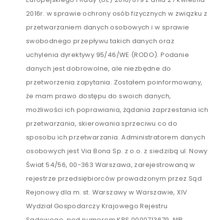
2016r. w sprawie ochrony osób fizycznych w związku z
przetwarzaniem danych osobowych i w sprawie
swobodnego przepływu takich danych oraz
uchylenia dyrektywy 95/46/WE (RODO). Podanie
danych jest dobrowolne, ale niezbędne do
przetworzenia zapytania. Zostałem poinformowany,
że mam prawo dostępu do swoich danych,
możliwości ich poprawiania, żądania zaprzestania ich
przetwarzania, skierowania sprzeciwu co do
sposobu ich przetwarzania. Administratorem danych
osobowych jest Via Bona Sp. z o.o. z siedzibą ul. Nowy
Świat 54/56, 00-363 Warszawa, zarejestrowaną w
rejestrze przedsiębiorców prowadzonym przez Sąd
Rejonowy dla m. st. Warszawy w Warszawie, XIV
Wydział Gospodarczy Krajowego Rejestru
Sądowego, pod numerem KRS 0000713679, NIP