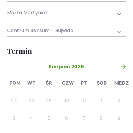
/ EN)
Społecznych
dla dzieci i
Marta Martyniak
młodzieży
Centrum Sensum - Bujwida
Termin
Sierpień 2026
»
PON
WT
ŚR
CZW
PT
SOB
NIEDZ
27
28
29
30
31
1
2
3
4
5
6
7
8
9