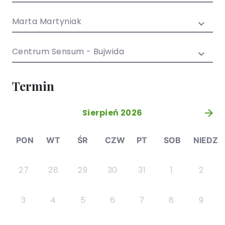
/ EN)
Społecznych
dla dzieci i
Marta Martyniak
młodzieży
Centrum Sensum - Bujwida
Termin
Sierpień 2026
»
PON
WT
ŚR
CZW
PT
SOB
NIEDZ
27
28
29
30
31
1
2
3
4
5
6
7
8
9