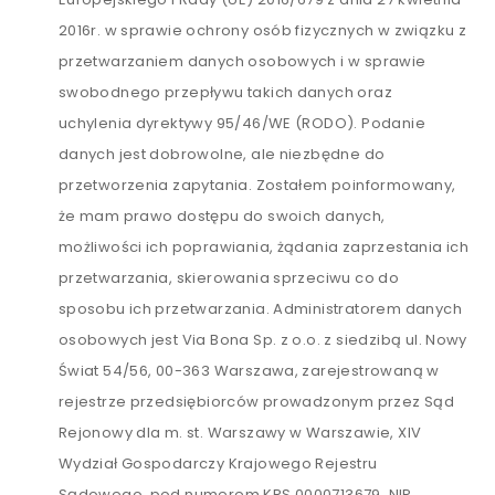
2016r. w sprawie ochrony osób fizycznych w związku z
przetwarzaniem danych osobowych i w sprawie
swobodnego przepływu takich danych oraz
uchylenia dyrektywy 95/46/WE (RODO). Podanie
danych jest dobrowolne, ale niezbędne do
przetworzenia zapytania. Zostałem poinformowany,
że mam prawo dostępu do swoich danych,
możliwości ich poprawiania, żądania zaprzestania ich
przetwarzania, skierowania sprzeciwu co do
sposobu ich przetwarzania. Administratorem danych
osobowych jest Via Bona Sp. z o.o. z siedzibą ul. Nowy
Świat 54/56, 00-363 Warszawa, zarejestrowaną w
rejestrze przedsiębiorców prowadzonym przez Sąd
Rejonowy dla m. st. Warszawy w Warszawie, XIV
Wydział Gospodarczy Krajowego Rejestru
Sądowego, pod numerem KRS 0000713679, NIP