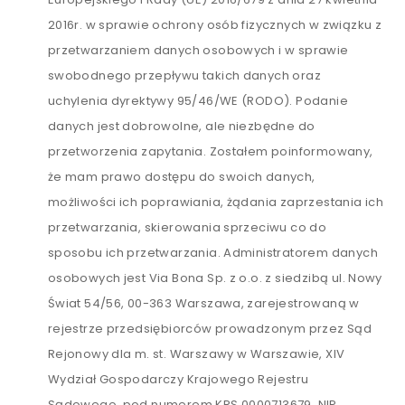
2016r. w sprawie ochrony osób fizycznych w związku z
przetwarzaniem danych osobowych i w sprawie
swobodnego przepływu takich danych oraz
uchylenia dyrektywy 95/46/WE (RODO). Podanie
danych jest dobrowolne, ale niezbędne do
przetworzenia zapytania. Zostałem poinformowany,
że mam prawo dostępu do swoich danych,
możliwości ich poprawiania, żądania zaprzestania ich
przetwarzania, skierowania sprzeciwu co do
sposobu ich przetwarzania. Administratorem danych
osobowych jest Via Bona Sp. z o.o. z siedzibą ul. Nowy
Świat 54/56, 00-363 Warszawa, zarejestrowaną w
rejestrze przedsiębiorców prowadzonym przez Sąd
Rejonowy dla m. st. Warszawy w Warszawie, XIV
Wydział Gospodarczy Krajowego Rejestru
Sądowego, pod numerem KRS 0000713679, NIP