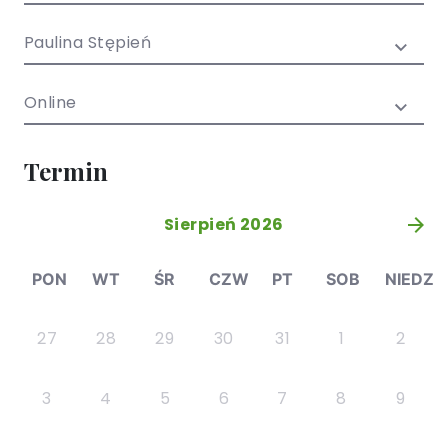
/ EN)
Społecznych
dla dzieci i
Paulina Stępień
młodzieży
Online
Termin
Sierpień 2026
»
PON
WT
ŚR
CZW
PT
SOB
NIEDZ
27
28
29
30
31
1
2
3
4
5
6
7
8
9