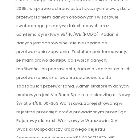
2016r. w sprawie ochrony osób fizycznych w związku z
przetwarzaniem danych osobowych i w sprawie
swobodnego przepływu takich danych oraz
uchylenia dyrektywy 95/46/WE (RODO). Podanie
danych jest dobrowolne, ale niezbędne do
przetworzenia zapytania. Zostałem poinformowany,
że mam prawo dostępu do swoich danych,
możliwości ich poprawiania, żądania zaprzestania ich
przetwarzania, skierowania sprzeciwu co do
sposobu ich przetwarzania. Administratorem danych
osobowych jest Via Bona Sp. z o.o. z siedzibą ul. Nowy
Świat 54/56, 00-363 Warszawa, zarejestrowaną w
rejestrze przedsiębiorców prowadzonym przez Sąd
Rejonowy dla m. st. Warszawy w Warszawie, XIV
Wydział Gospodarczy Krajowego Rejestru
Sądowego, pod numerem KRS 0000713679, NIP