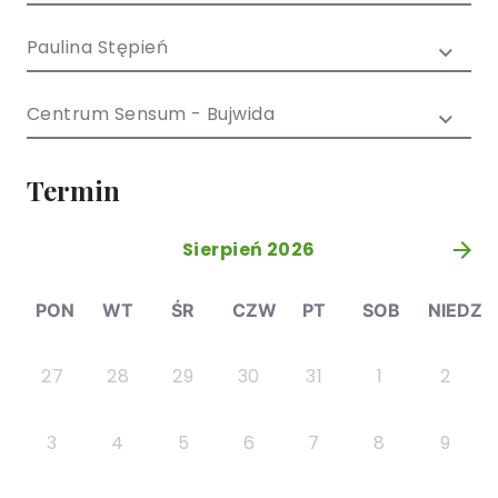
/ EN)
Społecznych
dla dzieci i
Paulina Stępień
młodzieży
Centrum Sensum - Bujwida
Termin
Sierpień 2026
»
PON
WT
ŚR
CZW
PT
SOB
NIEDZ
27
28
29
30
31
1
2
3
4
5
6
7
8
9