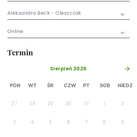
/ EN)
Społecznych
dla dzieci i
Aleksandra Beck - Oleszczak
młodzieży
Online
Termin
Sierpień 2026
»
PON
WT
ŚR
CZW
PT
SOB
NIEDZ
27
28
29
30
31
1
2
3
4
5
6
7
8
9