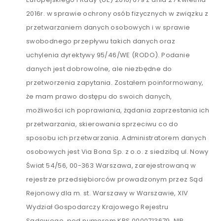
2016r. w sprawie ochrony osób fizycznych w związku z
przetwarzaniem danych osobowych i w sprawie
swobodnego przepływu takich danych oraz
uchylenia dyrektywy 95/46/WE (RODO). Podanie
danych jest dobrowolne, ale niezbędne do
przetworzenia zapytania. Zostałem poinformowany,
że mam prawo dostępu do swoich danych,
możliwości ich poprawiania, żądania zaprzestania ich
przetwarzania, skierowania sprzeciwu co do
sposobu ich przetwarzania. Administratorem danych
osobowych jest Via Bona Sp. z o.o. z siedzibą ul. Nowy
Świat 54/56, 00-363 Warszawa, zarejestrowaną w
rejestrze przedsiębiorców prowadzonym przez Sąd
Rejonowy dla m. st. Warszawy w Warszawie, XIV
Wydział Gospodarczy Krajowego Rejestru
Sądowego, pod numerem KRS 0000713679, NIP