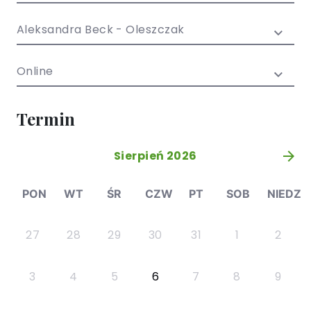
/ EN)
Społecznych
dla dzieci i
Aleksandra Beck - Oleszczak
młodzieży
Online
Termin
Sierpień 2026
»
PON
WT
ŚR
CZW
PT
SOB
NIEDZ
27
28
29
30
31
1
2
3
4
5
6
7
8
9