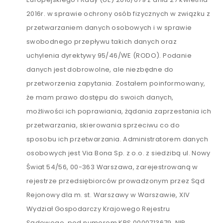
2016r. w sprawie ochrony osób fizycznych w związku z
przetwarzaniem danych osobowych i w sprawie
swobodnego przepływu takich danych oraz
uchylenia dyrektywy 95/46/WE (RODO). Podanie
danych jest dobrowolne, ale niezbędne do
przetworzenia zapytania. Zostałem poinformowany,
że mam prawo dostępu do swoich danych,
możliwości ich poprawiania, żądania zaprzestania ich
przetwarzania, skierowania sprzeciwu co do
sposobu ich przetwarzania. Administratorem danych
osobowych jest Via Bona Sp. z o.o. z siedzibą ul. Nowy
Świat 54/56, 00-363 Warszawa, zarejestrowaną w
rejestrze przedsiębiorców prowadzonym przez Sąd
Rejonowy dla m. st. Warszawy w Warszawie, XIV
Wydział Gospodarczy Krajowego Rejestru
Sądowego, pod numerem KRS 0000713679, NIP