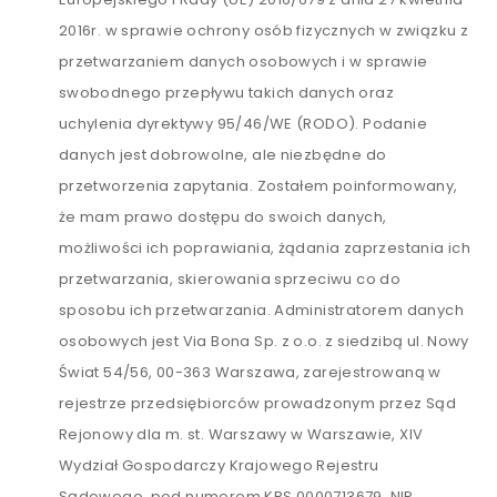
2016r. w sprawie ochrony osób fizycznych w związku z
przetwarzaniem danych osobowych i w sprawie
swobodnego przepływu takich danych oraz
uchylenia dyrektywy 95/46/WE (RODO). Podanie
danych jest dobrowolne, ale niezbędne do
przetworzenia zapytania. Zostałem poinformowany,
że mam prawo dostępu do swoich danych,
możliwości ich poprawiania, żądania zaprzestania ich
przetwarzania, skierowania sprzeciwu co do
sposobu ich przetwarzania. Administratorem danych
osobowych jest Via Bona Sp. z o.o. z siedzibą ul. Nowy
Świat 54/56, 00-363 Warszawa, zarejestrowaną w
rejestrze przedsiębiorców prowadzonym przez Sąd
Rejonowy dla m. st. Warszawy w Warszawie, XIV
Wydział Gospodarczy Krajowego Rejestru
Sądowego, pod numerem KRS 0000713679, NIP