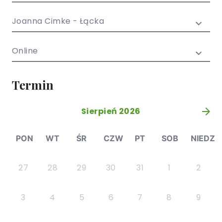
/ EN)
Społecznych
dla dzieci i
Joanna Cimke - Łącka
młodzieży
Online
Termin
Sierpień 2026
»
PON
WT
ŚR
CZW
PT
SOB
NIEDZ
27
28
29
30
31
1
2
3
4
5
6
7
8
9