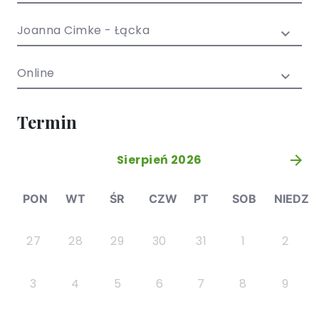
/ EN)
Społecznych
dla dzieci i
Joanna Cimke - Łącka
młodzieży
Online
Termin
Sierpień 2026
»
PON
WT
ŚR
CZW
PT
SOB
NIEDZ
27
28
29
30
31
1
2
3
4
5
6
7
8
9