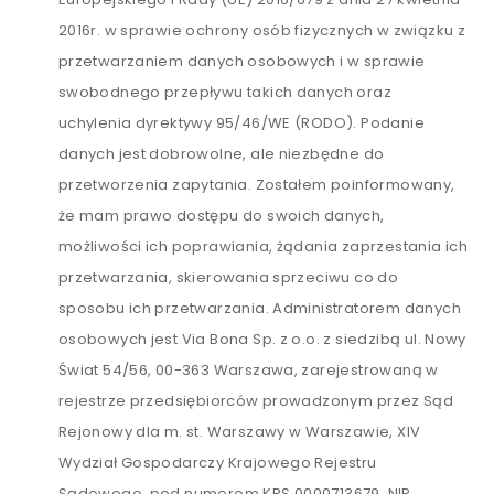
2016r. w sprawie ochrony osób fizycznych w związku z
przetwarzaniem danych osobowych i w sprawie
swobodnego przepływu takich danych oraz
uchylenia dyrektywy 95/46/WE (RODO). Podanie
danych jest dobrowolne, ale niezbędne do
przetworzenia zapytania. Zostałem poinformowany,
że mam prawo dostępu do swoich danych,
możliwości ich poprawiania, żądania zaprzestania ich
przetwarzania, skierowania sprzeciwu co do
sposobu ich przetwarzania. Administratorem danych
osobowych jest Via Bona Sp. z o.o. z siedzibą ul. Nowy
Świat 54/56, 00-363 Warszawa, zarejestrowaną w
rejestrze przedsiębiorców prowadzonym przez Sąd
Rejonowy dla m. st. Warszawy w Warszawie, XIV
Wydział Gospodarczy Krajowego Rejestru
Sądowego, pod numerem KRS 0000713679, NIP