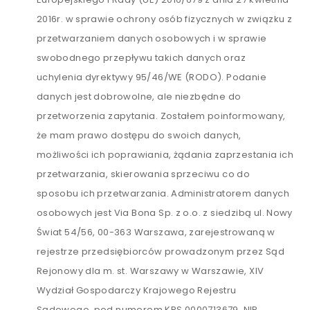
2016r. w sprawie ochrony osób fizycznych w związku z
przetwarzaniem danych osobowych i w sprawie
swobodnego przepływu takich danych oraz
uchylenia dyrektywy 95/46/WE (RODO). Podanie
danych jest dobrowolne, ale niezbędne do
przetworzenia zapytania. Zostałem poinformowany,
że mam prawo dostępu do swoich danych,
możliwości ich poprawiania, żądania zaprzestania ich
przetwarzania, skierowania sprzeciwu co do
sposobu ich przetwarzania. Administratorem danych
osobowych jest Via Bona Sp. z o.o. z siedzibą ul. Nowy
Świat 54/56, 00-363 Warszawa, zarejestrowaną w
rejestrze przedsiębiorców prowadzonym przez Sąd
Rejonowy dla m. st. Warszawy w Warszawie, XIV
Wydział Gospodarczy Krajowego Rejestru
Sądowego, pod numerem KRS 0000713679, NIP