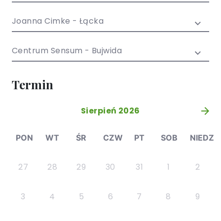
/ EN)
Społecznych
dla dzieci i
Joanna Cimke - Łącka
młodzieży
Centrum Sensum - Bujwida
Termin
Sierpień 2026
»
PON
WT
ŚR
CZW
PT
SOB
NIEDZ
27
28
29
30
31
1
2
3
4
5
6
7
8
9