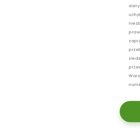
dany
uchy
niez
praw
zapr
prze
sied
prze
Wars
nume