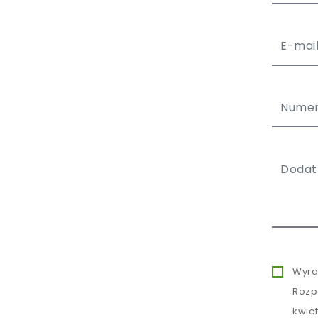
Wyra
Rozp
kwie