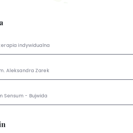
a
erapia indywidualna
um. Aleksandra Zarek
m Sensum - Bujwida
in