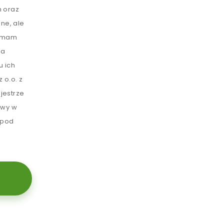
 oraz
ne, ale
e mam
ia
u ich
 o.o. z
jestrze
awy w
 pod