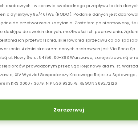
ch osobowych i w sprawie swobodnego przepływu takich danych
lenia dyrektywy 95/46/WE (RODO). Podanie danych jest dobrowol
będne do przetworzenia zapytania. Zostałem poinformowany, ż
o dostępu do swoich danych, możliwości ich poprawiania, żądan
zestania ich przetwarzania, skierowania sprzeciwu co do sposob
twarzania. Administratorem danych osobowych jest Via Bona Sp. z
zibą ul. Nowy Świat 54/56, 00-363 Warszawa, zarejestrowaną w re
dsiębiorców prowadzonym przez Sąd Rejonowy dla m. st. Warsz
zawie, XIV Wydział Gospodarczy Krajowego Rejestru Sądowego,
rem KRS 0000713679, NIP 5361932578, REGON 369272126
Zarezerwuj