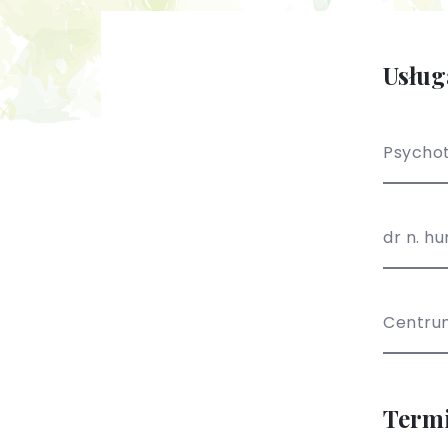
Usług
Psychot
dr n. h
Centru
Term