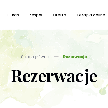
i
O nas
Zespół
Oferta
Terapia online
Grupy wsparcia i TUSy dla osób dorosłych
Ko
Strona główna
Rezerwacje
Rezerwacje
Poradnictwo seksuologiczne
Ps
Psychoterapia par i małżeństwa
P
Terapia uzależnień (PL / EN)
(T
m