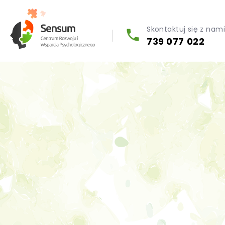
Skontaktuj się z nam
739 077 022
Diagnoza psychologiczna (testy psychologiczne)
Konsultacja biegłego psychologa
Psychoterapia indywidualna (PL / EN)
Wsparcie dla firm