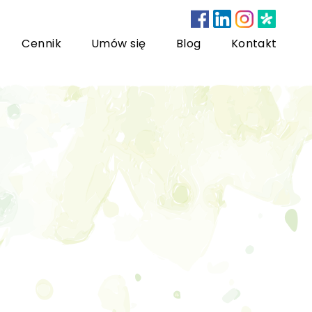
Cennik
Umów się
Blog
Kontakt
nsultacje bariatryczne
ychoterapia dzieci i młodzieży
sychoterapia rodzinna
US) Trening Umiejętności Społecznych dla dzieci i
łodzieży