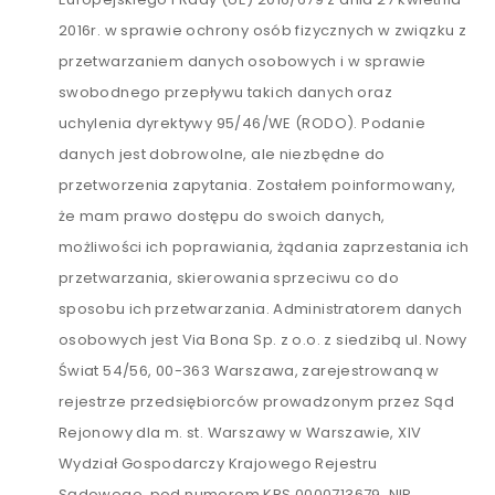
2016r. w sprawie ochrony osób fizycznych w związku z
przetwarzaniem danych osobowych i w sprawie
swobodnego przepływu takich danych oraz
uchylenia dyrektywy 95/46/WE (RODO). Podanie
danych jest dobrowolne, ale niezbędne do
przetworzenia zapytania. Zostałem poinformowany,
że mam prawo dostępu do swoich danych,
możliwości ich poprawiania, żądania zaprzestania ich
przetwarzania, skierowania sprzeciwu co do
sposobu ich przetwarzania. Administratorem danych
osobowych jest Via Bona Sp. z o.o. z siedzibą ul. Nowy
Świat 54/56, 00-363 Warszawa, zarejestrowaną w
rejestrze przedsiębiorców prowadzonym przez Sąd
Rejonowy dla m. st. Warszawy w Warszawie, XIV
Wydział Gospodarczy Krajowego Rejestru
Sądowego, pod numerem KRS 0000713679, NIP