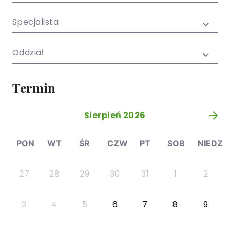
/ EN)
Społecznych
dla dzieci i
Specjalista
młodzieży
Oddział
Termin
Sierpień 2026
»
PON
WT
ŚR
CZW
PT
SOB
NIEDZ
27
28
29
30
31
1
2
3
4
5
6
7
8
9