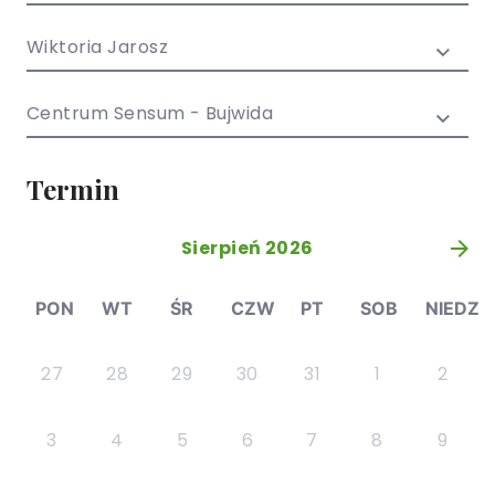
/ EN)
Społecznych
dla dzieci i
Wiktoria Jarosz
młodzieży
Centrum Sensum - Bujwida
Termin
Sierpień 2026
»
PON
WT
ŚR
CZW
PT
SOB
NIEDZ
27
28
29
30
31
1
2
3
4
5
6
7
8
9