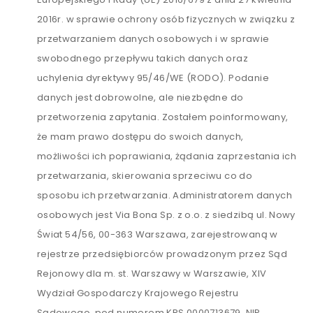
2016r. w sprawie ochrony osób fizycznych w związku z
przetwarzaniem danych osobowych i w sprawie
swobodnego przepływu takich danych oraz
uchylenia dyrektywy 95/46/WE (RODO). Podanie
danych jest dobrowolne, ale niezbędne do
przetworzenia zapytania. Zostałem poinformowany,
że mam prawo dostępu do swoich danych,
możliwości ich poprawiania, żądania zaprzestania ich
przetwarzania, skierowania sprzeciwu co do
sposobu ich przetwarzania. Administratorem danych
osobowych jest Via Bona Sp. z o.o. z siedzibą ul. Nowy
Świat 54/56, 00-363 Warszawa, zarejestrowaną w
rejestrze przedsiębiorców prowadzonym przez Sąd
Rejonowy dla m. st. Warszawy w Warszawie, XIV
Wydział Gospodarczy Krajowego Rejestru
Sądowego, pod numerem KRS 0000713679, NIP