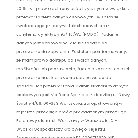
2016r. w sprawie ochrony osób fizycznych w związku z
przetwarzaniem danych osobowych i w sprawie
swobodnego przepływu takich danych oraz
uchylenia dyrektywy 95/46/WE (RODO). Podanie
danych jest dobrowolne, ale niezbędne do
przetworzenia zapytania. Zostałem poinformowany,
że mam prawo dostępu do swoich danych,
możliwości ich poprawiania, żądania zaprzestania ich
przetwarzania, skierowania sprzeciwu co do
sposobu ich przetwarzania. Administratorem danych
osobowych jest Via Bona Sp. z o.o. z siedzibą ul. Nowy
Świat 54/56, 00-363 Warszawa, zarejestrowaną w
rejestrze przedsiębiorców prowadzonym przez Sąd
Rejonowy dla m. st. Warszawy w Warszawie, XIV
Wydział Gospodarczy Krajowego Rejestru
Sądowego, pod numerem KRS 0000713679, NIP