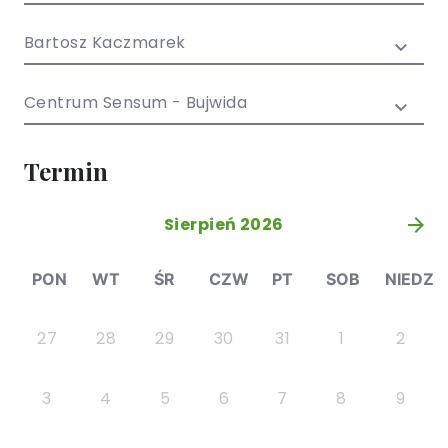
/ EN)
Społecznych
dla dzieci i
Bartosz Kaczmarek
młodzieży
Centrum Sensum - Bujwida
Termin
Sierpień 2026
»
PON
WT
ŚR
CZW
PT
SOB
NIEDZ
27
28
29
30
31
1
2
3
4
5
6
7
8
9