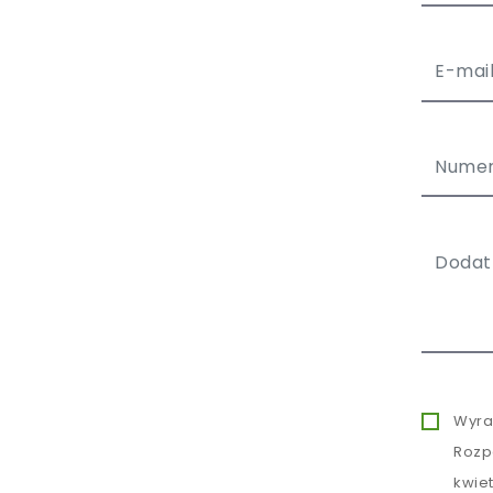
Wyra
Rozp
kwie