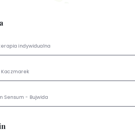
a
erapia indywidualna
z Kaczmarek
m Sensum - Bujwida
in