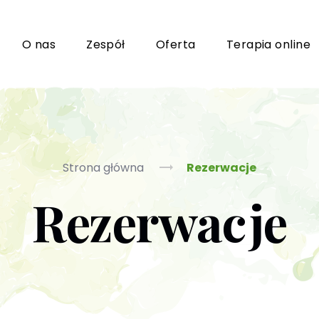
i
O nas
Zespół
Oferta
Terapia online
Grupy wsparcia i TUSy dla osób dorosłych
Ko
Strona główna
Rezerwacje
Rezerwacje
Poradnictwo seksuologiczne
Ps
Psychoterapia par i małżeństwa
P
Terapia uzależnień (PL / EN)
(T
m