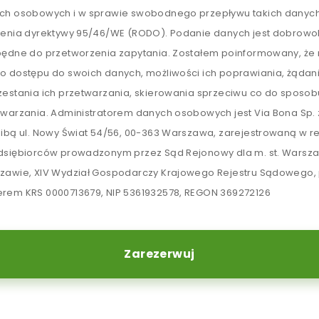
ch osobowych i w sprawie swobodnego przepływu takich danych
lenia dyrektywy 95/46/WE (RODO). Podanie danych jest dobrowol
będne do przetworzenia zapytania. Zostałem poinformowany, ż
o dostępu do swoich danych, możliwości ich poprawiania, żądan
zestania ich przetwarzania, skierowania sprzeciwu co do sposob
twarzania. Administratorem danych osobowych jest Via Bona Sp. z
zibą ul. Nowy Świat 54/56, 00-363 Warszawa, zarejestrowaną w re
dsiębiorców prowadzonym przez Sąd Rejonowy dla m. st. Warsz
zawie, XIV Wydział Gospodarczy Krajowego Rejestru Sądowego,
rem KRS 0000713679, NIP 5361932578, REGON 369272126
Zarezerwuj